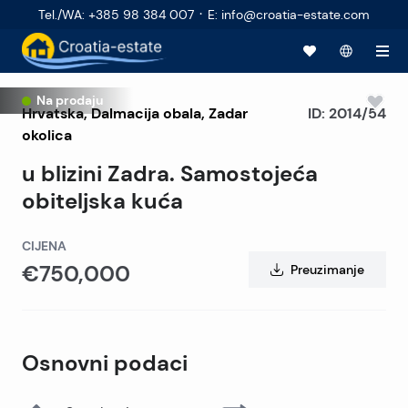
·
Tel./WA
:
+385 98 384 007
E
:
info@croatia-estate.com
Na prodaju
Hrvatska
,
Dalmacija obala
,
Zadar
ID:
2014/54
okolica
u blizini Zadra. Samostojeća
obiteljska kuća
CIJENA
€750,000
Preuzimanje
Osnovni podaci