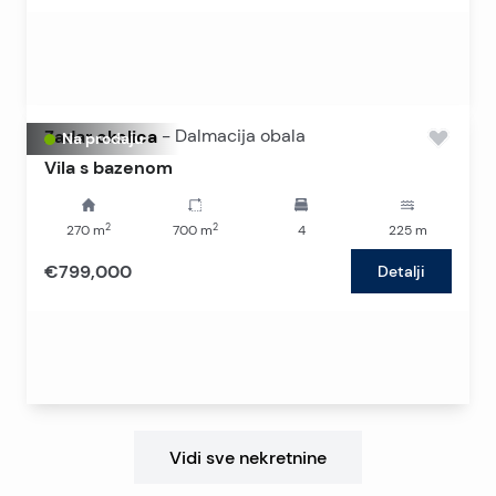
Zadar okolica
-
Dalmacija obala
Na prodaju
Vila s bazenom
2
2
270
m
700
m
4
225
m
€799,000
Detalji
Vidi sve nekretnine