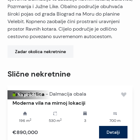
Pozrmanja i Južne Like. Obalno područje obuhvaća
široki pojas od grada Biograd na Moru do planine
Velebit. Kopneno zaobalje čini prostrani uravnjeni
prostor Ravnih kotara. Cijelo područje je odlično
cestovno povezano suvremenom autocestom.
Zadar okolica
nekretnine
Slične nekretnine
Zadar okolica
-
Dalmacija obala
Na prodaju
Moderna vila na mirnoj lokaciji
2
2
196
m
530
m
3
700
m
€890,000
Detalji