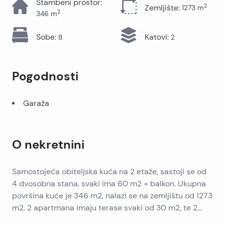
Stambeni prostor
:
2
Zemljište
:
1273
m
2
346
m
Sobe
:
Katovi
:
8
2
Pogodnosti
Garaža
O nekretnini
Samostojeća obiteljska kuća na 2 etaže, sastoji se od
4 dvosobna stana, svaki ima 60 m2 + balkon. Ukupna
površina kuće je 346 m2, nalazi se na zemljištu od 1273
m2. 2 apartmana imaju terase svaki od 30 m2, te 2
apartmana s balkonima od 20 m2 svaki. Podrum 40