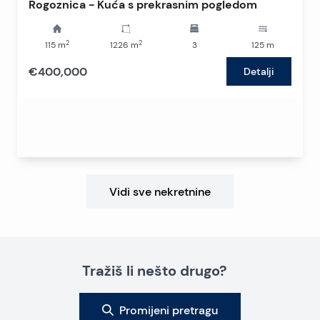
Rogoznica - Kuća s prekrasnim pogledom
2
2
115
m
1226
m
3
125
m
€400,000
Detalji
Vidi sve nekretnine
Tražiš li nešto drugo?
Promijeni pretragu