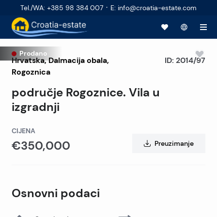
·
Tel./WA
:
+385 98 384 007
E
:
info@croatia-estate.com
Prodano
Hrvatska
,
Dalmacija obala
,
ID:
2014/97
Rogoznica
područje Rogoznice. Vila u
izgradnji
CIJENA
€350,000
Preuzimanje
Osnovni podaci