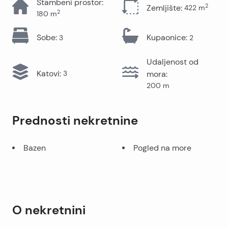
Stambeni prostor
:
2
Zemljište
:
422
m
2
180
m
Sobe
:
Kupaonice
:
3
2
Udaljenost od
Katovi
:
3
mora
:
200
m
Prednosti nekretnine
Bazen
Pogled na more
O nekretnini