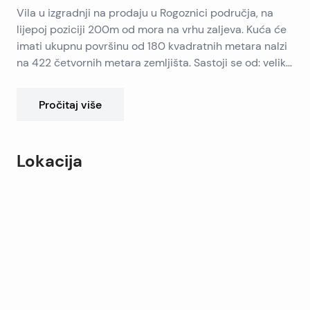
Vila u izgradnji na prodaju u Rogoznici područja, na
lijepoj poziciji 200m od mora na vrhu zaljeva. Kuća će
imati ukupnu površinu od 180 kvadratnih metara nalzi
na 422 četvornih metara zemljišta. Sastoji se od: veliki
podrum pogodan za vinski podrum, teretana, sauna ili
skladištenja; Prizemlje: s velikim otvorenim prostorom
Pročitaj više
za kuhinju, dnevni boravak i blagovaonica, spavaća
soba i kupaonica, izlaz na bazen području. Na katu su
dvije spavaće sobe, kupaonica i terasa s pogledom na
Lokacija
more. Vila ima bazen, parking i natkrivenu BBQ
područje, ukrasni kameni zidovi, uređena dvorište.
Leaflet
|
©
OpenStreetMap
contributors
Završni 12/2015.
+
−