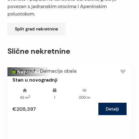
povezan s jadranskim otocima i Apeninskim
poluotokom.
Split grad
nekretnine
Slične nekretnine
Split grad
-
Dalmacija obala
Na prodaju
Stan u novogradnji
2
42
m
1
200
m
€205,397
Detalji