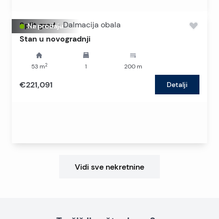
Split grad
-
Dalmacija obala
Na prodaju
Stan u novogradnji
2
53
m
1
200
m
€221,091
Detalji
Vidi sve nekretnine