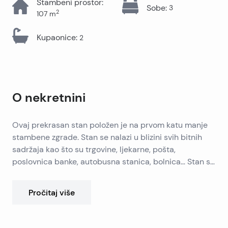
Stambeni prostor
:
Sobe
:
3
2
107
m
Kupaonice
:
2
O nekretnini
Ovaj prekrasan stan položen je na prvom katu manje
stambene zgrade. Stan se nalazi u blizini svih bitnih
sadržaja kao što su trgovine, ljekarne, pošta,
poslovnica banke, autobusna stanica, bolnica… Stan se
sastoji od dvije etaže. Stambena površina stana iznosi
107m2 + 64m2 vrta +8 m2 loggia. Na donjoj etaži se
Pročitaj više
nalazi 1 spavaća soba, kupaonica, kuhinja, dnevni
boravak, blagovaonica te ostava. Iz dnevnog boravka
se izlazi u veliki vrt površine 64 m2, kojeg budući