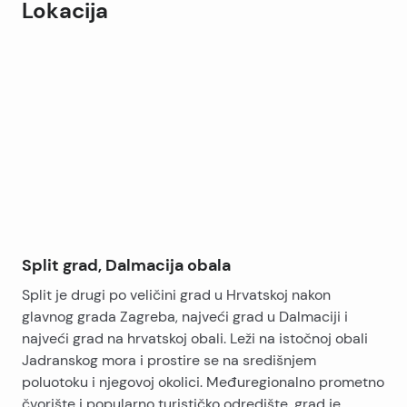
Lokacija
kupac može urediti po svojim željama. Na gornjoj etaži
se nalazi kupaonica, manja spavaća soba te glavna
Leaflet
|
©
OpenStreetMap
contributors
spavaća soba sa koje se izlazi u prostranu loggiu. Kod
+
ove nekretnine posebno možemo istaknuti prostrani
−
vrt te možemo reći da se ovakva prilika jako rijetko
susreće na tržištu.
Split grad, Dalmacija obala
Split je drugi po veličini grad u Hrvatskoj nakon
glavnog grada Zagreba, najveći grad u Dalmaciji i
najveći grad na hrvatskoj obali. Leži na istočnoj obali
Jadranskog mora i prostire se na središnjem
poluotoku i njegovoj okolici. Međuregionalno prometno
čvorište i popularno turističko odredište, grad je