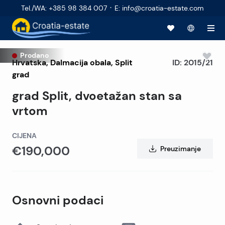
·
Tel./WA
:
+385 98 384 007
E
:
info@croatia-estate.com
Prodano
Hrvatska
,
Dalmacija obala
,
Split
ID:
2015/21
grad
grad Split, dvoetažan stan sa
vrtom
CIJENA
€190,000
Preuzimanje
Osnovni podaci