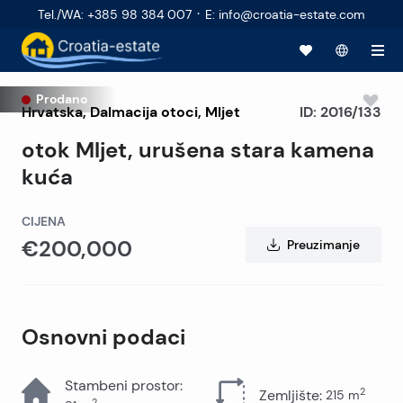
·
Tel./WA
:
+385 98 384 007
E
:
info@croatia-estate.com
Prodano
Hrvatska
,
Dalmacija otoci
,
Mljet
ID:
2016/133
otok Mljet, urušena stara kamena
kuća
CIJENA
€200,000
Preuzimanje
Osnovni podaci
Stambeni prostor
:
2
Zemljište
:
215
m
2