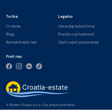
Tvrtka
Legalno
O nama
Upravljaj kolačićima
Blog
Pravila o privatnosti
Kontaktirajte nas
Opći uvjeti poslovanja
Prati nas
© Broker-Grupa d.o.o. Sva prava pridržana.
Obala kneza Branimira 1, 21000 Split
-
Phone:
+385 98 384 007