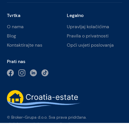
Tvrtka
Legalno
O nama
Upravljaj kolačićima
Blog
Pravila o privatnosti
Kontaktirajte nas
Opći uvjeti poslovanja
Prati nas
© Broker-Grupa d.o.o. Sva prava pridržana.
Obala kneza Branimira 1, 21000 Split
-
Phone:
+385 98 384 007