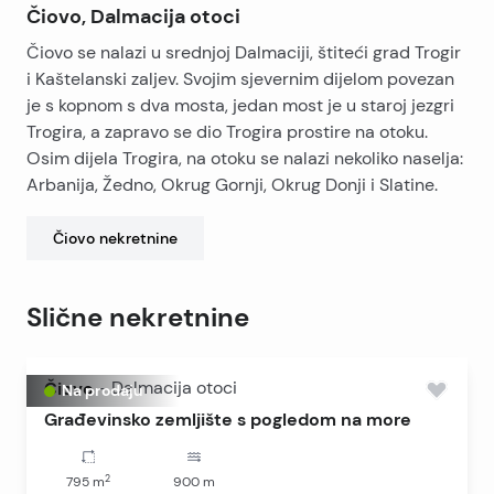
Čiovo, Dalmacija otoci
Čiovo se nalazi u srednjoj Dalmaciji, štiteći grad Trogir
i Kaštelanski zaljev. Svojim sjevernim dijelom povezan
je s kopnom s dva mosta, jedan most je u staroj jezgri
Trogira, a zapravo se dio Trogira prostire na otoku.
Osim dijela Trogira, na otoku se nalazi nekoliko naselja:
Arbanija, Žedno, Okrug Gornji, Okrug Donji i Slatine.
Čiovo
nekretnine
Slične nekretnine
Čiovo
-
Dalmacija otoci
Na prodaju
Građevinsko zemljište s pogledom na more
2
795
m
900
m