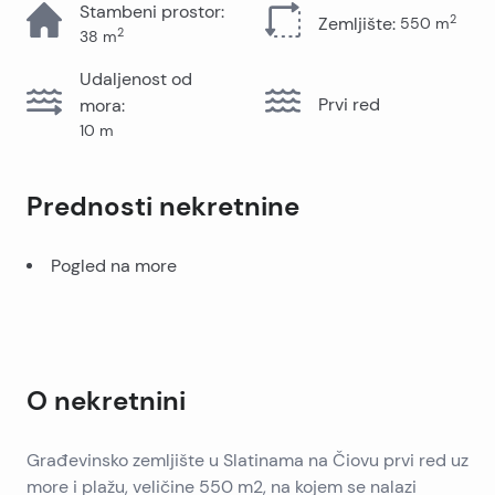
Stambeni prostor
:
2
Zemljište
:
550
m
2
38
m
Udaljenost od
Prvi red
mora
:
10
m
Prednosti nekretnine
Pogled na more
O nekretnini
Građevinsko zemljište u Slatinama na Čiovu prvi red uz
more i plažu, veličine 550 m2, na kojem se nalazi