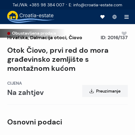
·
Tel./WA
:
+385 98 384 007
E
:
info@croatia-estate.com
Obustavljena prodaja
Hrvatska
,
Dalmacija otoci
,
Čiovo
ID:
2016/137
Otok Čiovo, prvi red do mora
građevinsko zemljište s
montažnom kućom
CIJENA
Na zahtjev
Preuzimanje
Osnovni podaci