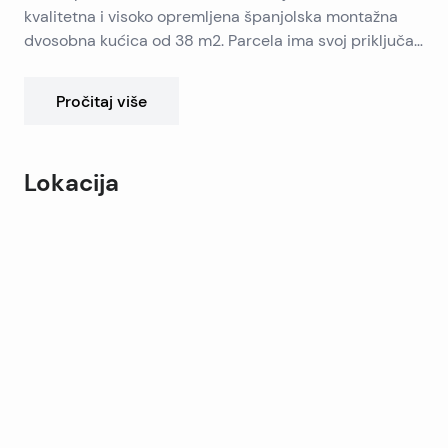
kvalitetna i visoko opremljena španjolska montažna
dvosobna kućica od 38 m2. Parcela ima svoj priključak
na vodu i struju, te lijepu i održavanu zelenu površinu.
Na parceli je moguća izgradnja obiteljske kuće sa tri
Pročitaj više
nadzemne etaže do 400 m2 BRP.
Lokacija
Leaflet
|
©
OpenStreetMap
contributors
+
−