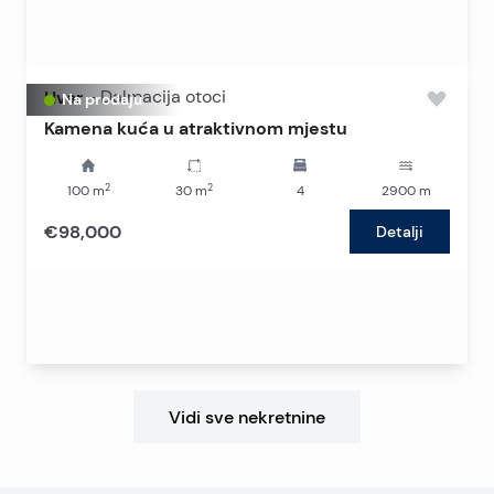
Hvar
-
Dalmacija otoci
Na prodaju
Kamena kuća u atraktivnom mjestu
2
2
100
m
30
m
4
2900
m
€98,000
Detalji
Vidi sve nekretnine