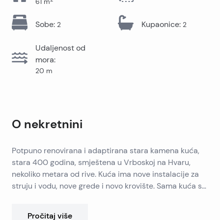
61
m
Sobe
:
Kupaonice
:
2
2
Udaljenost od
mora
:
20
m
O nekretnini
Potpuno renovirana i adaptirana stara kamena kuća,
stara 400 godina, smještena u Vrboskoj na Hvaru,
nekoliko metara od rive. Kuća ima nove instalacije za
struju i vodu, nove grede i novo krovište. Sama kuća se
sastoji od prizemlja, prvog kata i potkrovlja, povezanih
unutarnjim stepeništem. U prizemlju gdje je nekad bila
Pročitaj više