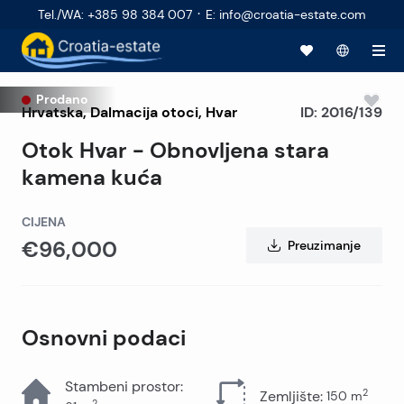
·
Tel./WA
:
+385 98 384 007
E
:
info@croatia-estate.com
Prodano
Hrvatska
,
Dalmacija otoci
,
Hvar
ID:
2016/139
Otok Hvar - Obnovljena stara
kamena kuća
CIJENA
€96,000
Preuzimanje
Osnovni podaci
Stambeni prostor
:
2
Zemljište
:
150
m
2