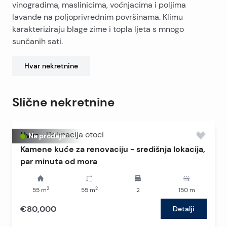
vinogradima, maslinicima, voćnjacima i poljima
lavande na poljoprivrednim površinama. Klimu
karakteriziraju blage zime i topla ljeta s mnogo
sunčanih sati.
Hvar
nekretnine
Slične nekretnine
Hvar
-
Dalmacija otoci
Na prodaju
Kamene kuće za renovaciju - središnja lokacija,
par minuta od mora
2
2
55
m
55
m
2
150
m
€80,000
Detalji