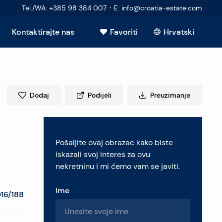
·
Tel./WA
:
+385 98 384 007
E
:
info@croatia-estate.com
Kontaktirajte nas
Favoriti
Hrvatski
Vidi sve
Dodaj
Podijeli
Preuzimanje
elje
Pošaljite ovaj obrazac kako biste
retninu
iskazali svoj interes za ovu
nekretninu i mi ćemo vam se javiti.
Ime
16/188
pitanja