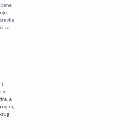
mbene
nje,
oravka
ki za
 i
e s
ira, a
rogira,
Okrug