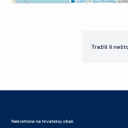
Leaflet
|
©
OpenStreetMap
contrib
Tražiš li neš
Nekretnine na hrvatskoj obali