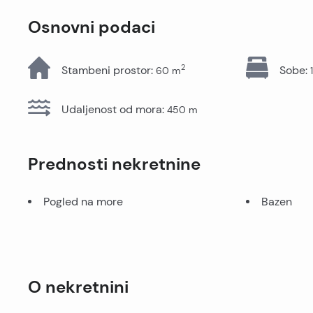
Sve nekretnine
Osnovni podaci
2
Stambeni prostor
:
Sobe
:
60
m
1
Udaljenost od mora
:
450
m
Prednosti nekretnine
Pogled na more
Bazen
O nekretnini