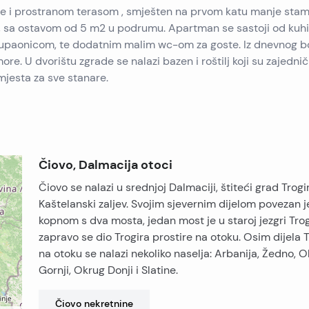
re i prostranom terasom , smješten na prvom katu manje sta
sa ostavom od 5 m2 u podrumu. Apartman se sastoji od kuhi
kupaonicom, te dodatnim malim wc-om za goste. Iz dnevnog b
re. U dvorištu zgrade se nalazi bazen i roštilj koji su zajednič
jesta za sve stanare.
Čiovo, Dalmacija otoci
Čiovo se nalazi u srednjoj Dalmaciji, štiteći grad Trogir
Kaštelanski zaljev. Svojim sjevernim dijelom povezan j
kopnom s dva mosta, jedan most je u staroj jezgri Trog
zapravo se dio Trogira prostire na otoku. Osim dijela T
na otoku se nalazi nekoliko naselja: Arbanija, Žedno, 
Gornji, Okrug Donji i Slatine.
Čiovo
nekretnine