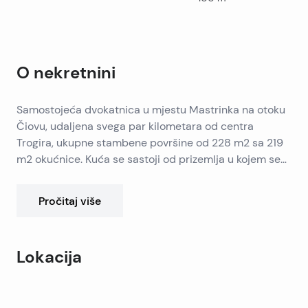
O nekretnini
Samostojeća dvokatnica u mjestu Mastrinka na otoku
Čiovu, udaljena svega par kilometara od centra
Trogira, ukupne stambene površine od 228 m2 sa 219
m2 okućnice. Kuća se sastoji od prizemlja u kojem se
nalazi dvosobni apartman veličine 50 m2, dvije terase
od 20 m2, te garaža od 16 m2. Na prvom katu se nalazi
Pročitaj više
prostrani dvosobni stan od 80 m2, sa dvije kupaonice,
velikom terasom sa dva izlaza, kuhinjom,
blagovaonicom i dnevnim boravkom. Na drugom katu
Lokacija
se nalaze dva ista jednosobna apartmana, ukupne
površine 72 m2, sa zasebnom kupaonicom, kuhinjom,
Leaflet
|
©
OpenStreetMap
contributors
dnevnim boravkom i dvije terase.
+
Kuća je građena u kanadskom stilu, tako svaka