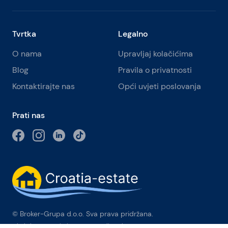
Tvrtka
Legalno
O nama
Upravljaj kolačićima
Blog
Pravila o privatnosti
Kontaktirajte nas
Opći uvjeti poslovanja
Prati nas
© Broker-Grupa d.o.o. Sva prava pridržana.
Obala kneza Branimira 1, 21000 Split
-
Phone:
+385 98 384 007