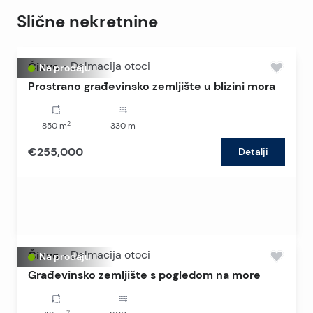
Slične nekretnine
Čiovo
-
Dalmacija otoci
Na prodaju
Prostrano građevinsko zemljište u blizini mora
2
850
m
330
m
€255,000
Detalji
Čiovo
-
Dalmacija otoci
Na prodaju
Građevinsko zemljište s pogledom na more
2