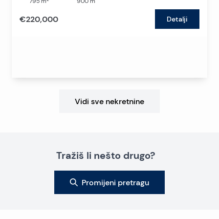
795
m
900
m
€220,000
Detalji
Vidi sve nekretnine
Tražiš li nešto drugo?
Promijeni pretragu