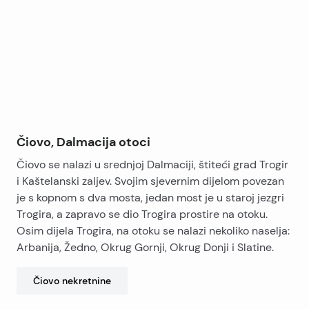
−
prostorija u kući ima izlaz na terasu, a zidovi (gredice i
knauf) se po potrebi mogu premiještati bez rušenja
istih. Kuća ima duplu izolaciju.
Udaljena tek stotinjak metara od mora, kuća uživa
lijepi pogled na kaštelanski zaljev, a boravak na donjim
terasama omogućava privatnost i ugođaj lijepo
sređenog vrta.
Osim navedenog, u cijenu kuće ulaze i 5 parkirnih
Čiovo, Dalmacija otoci
mjesta. Kuća je aktivna kroz turistički najam te bilježi
Čiovo se nalazi u srednjoj Dalmaciji, štiteći grad Trogir
dobre poslovne rezultate.
i Kaštelanski zaljev. Svojim sjevernim dijelom povezan
je s kopnom s dva mosta, jedan most je u staroj jezgri
Trogira, a zapravo se dio Trogira prostire na otoku.
Osim dijela Trogira, na otoku se nalazi nekoliko naselja:
Arbanija, Žedno, Okrug Gornji, Okrug Donji i Slatine.
Čiovo
nekretnine