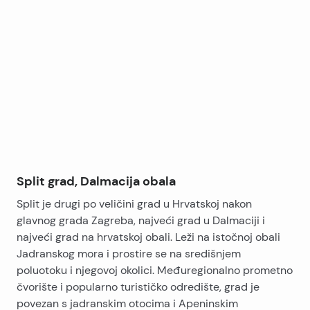
Leaflet
|
©
OpenStreetMap
contributors
+
−
Split grad, Dalmacija obala
Split je drugi po veličini grad u Hrvatskoj nakon
glavnog grada Zagreba, najveći grad u Dalmaciji i
najveći grad na hrvatskoj obali. Leži na istočnoj obali
Jadranskog mora i prostire se na središnjem
poluotoku i njegovoj okolici. Međuregionalno prometno
čvorište i popularno turističko odredište, grad je
povezan s jadranskim otocima i Apeninskim