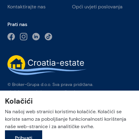
Kontaktirajte nas
Opći uvjeti poslovanja
Prati nas
© Broker-Grupa d.o.o. Sva prava pridržana.
Obala kneza Branimira 1, 21000 Split
-
Phone:
+385 98 384 007
Kolačići
Broker-grupa d.o.o. je ekskluzivni član Forbes Global
Properties u Hrvatskoj. Forbes® je registrirani zaštitni znak koji
Na našoj web stranici koristimo kolačiće. Kolačići se
se koristi pod licencom.
koriste samo za poboljšanje funkcionalnosti korištenja
naše web-stranice i za analitičke svrhe.
This site is protected by reCAPTCHA and the Google
Privacy Policy
Pošalji upit
and
Terms of Service
apply.
Prihvati