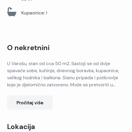
Kupaonice
:
1
O nekretnini
U Varošu, stan od cca 50 m2. Sastoji se od dvije
spavaće sobe, kuhinje, dnevnog boravka, kupaonice,
velikog hodnika i balkona. Stanu pripada i potkrovlje
koje je djelomično zatvoreno. Može se pretvoriti u
komfornu terasu sa pogledom na stari dio grada Splita.
Potrebna adaptacija, idealan je za turističko
Pročitaj više
iznajmljivanje.
Lokacija