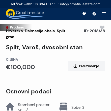
·
Tel./WA
:
+385 98 384 007
E
:
info@croatia-estate.com
Prodano
Hrvatska
,
Dalmacija obala
,
Split
ID:
2018/38
grad
Split, Varoš, dvosobni stan
CIJENA
€100,000
Preuzimanje
Osnovni podaci
Stambeni prostor
:
Sobe
:
2
2
50
m