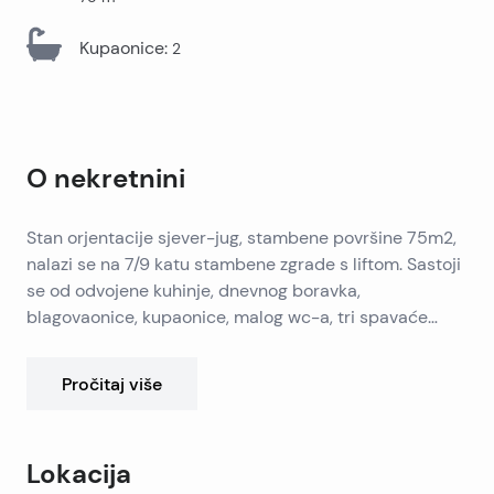
Kupaonice
:
2
O nekretnini
Stan orjentacije sjever-jug, stambene površine 75m2,
nalazi se na 7/9 katu stambene zgrade s liftom. Sastoji
se od odvojene kuhinje, dnevnog boravka,
blagovaonice, kupaonice, malog wc-a, tri spavaće
sobe i lođe od cca 4m2. Stanu pripada ostava u
podrumu te pravo na korištenje zajedničke sušione na
Pročitaj više
istom katu. Promijenjeni su svi prozori u stanu, te sad
ima jako dobra izolacija od buke. Zgrada je jako
kvalitetne gradnje ( 1990.), obnovljena vanjska fasada,
Lokacija
uredan ulaz, dva lifta. U blizini novog centra Mall of