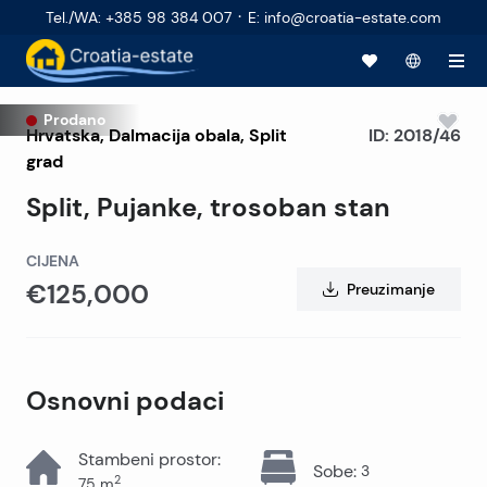
·
Tel./WA
:
+385 98 384 007
E
:
info@croatia-estate.com
Prodano
Hrvatska
,
Dalmacija obala
,
Split
ID:
2018/46
grad
Split, Pujanke, trosoban stan
CIJENA
€125,000
Preuzimanje
Osnovni podaci
Stambeni prostor
:
Sobe
:
3
2
75
m