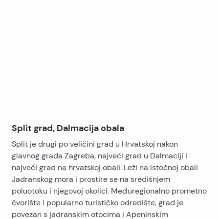
Split, City centra, vrtića, autobusne stanice, škole…
Leaflet
|
©
OpenStreetMap
contributors
+
−
Split grad, Dalmacija obala
Split je drugi po veličini grad u Hrvatskoj nakon
glavnog grada Zagreba, najveći grad u Dalmaciji i
najveći grad na hrvatskoj obali. Leži na istočnoj obali
Jadranskog mora i prostire se na središnjem
poluotoku i njegovoj okolici. Međuregionalno prometno
čvorište i popularno turističko odredište, grad je
povezan s jadranskim otocima i Apeninskim