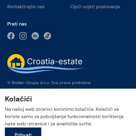
Kontaktirajte nas
Opći uvjeti poslovanja
Prati nas
© Broker-Grupa d.o.o. Sva prava pridržana.
Obala kneza Branimira 1, 21000 Split
-
Phone:
+385 98 384 007
Kolačići
Broker-grupa d.o.o. je ekskluzivni član Forbes Global
Properties u Hrvatskoj. Forbes® je registrirani zaštitni znak koji
Na našoj web stranici koristimo kolačiće. Kolačići se
se koristi pod licencom.
koriste samo za poboljšanje funkcionalnosti korištenja
naše web-stranice i za analitičke svrhe.
This site is protected by reCAPTCHA and the Google
Privacy Policy
Pošalji upit
and
Terms of Service
apply.
Prihvati