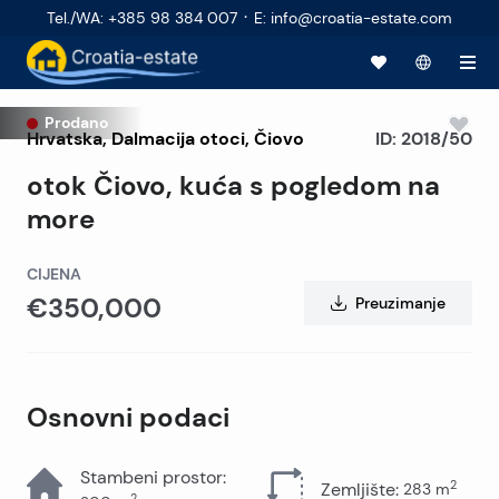
·
Tel./WA
:
+385 98 384 007
E
:
info@croatia-estate.com
Prodano
Hrvatska
,
Dalmacija otoci
,
Čiovo
ID:
2018/50
otok Čiovo, kuća s pogledom na
more
CIJENA
€350,000
Preuzimanje
Osnovni podaci
Stambeni prostor
:
2
Zemljište
:
283
m
2