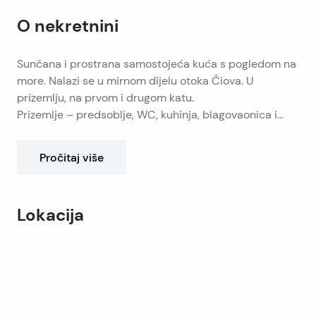
O nekretnini
Sunčana i prostrana samostojeća kuća s pogledom na
more. Nalazi se u mirnom dijelu otoka Čiova. U
prizemlju, na prvom i drugom katu.
Prizemlje – predsoblje, WC, kuhinja, blagovaonica i
dnevni boravak.
Prvi kat – tri spavaće sobe, kupaonica i tri balkona.
Pročitaj više
Drugi kat – dvije spavaće sobe, kuhinja, kupaonica,
balkon i lođa.
Kuća ima garažu.
Lokacija
Leaflet
|
©
OpenStreetMap
contributors
+
−