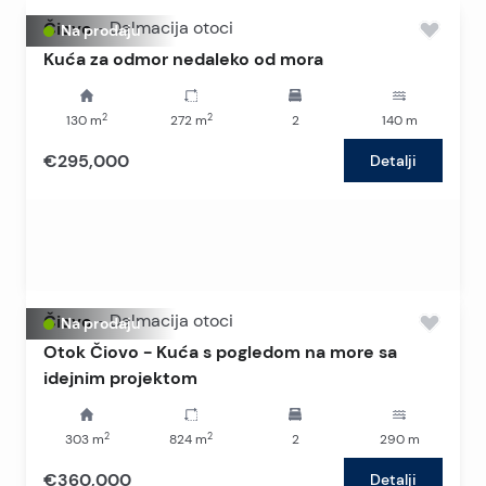
Čiovo
-
Dalmacija otoci
Na prodaju
Kuća za odmor nedaleko od mora
2
2
130
m
272
m
2
140
m
€295,000
Detalji
Čiovo
-
Dalmacija otoci
Na prodaju
Otok Čiovo - Kuća s pogledom na more sa
idejnim projektom
2
2
303
m
824
m
2
290
m
€360,000
Detalji