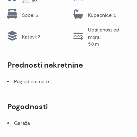
200
m
Sobe
:
Kupaonice
:
5
5
Udaljenost od
Katovi
:
3
mora
:
50
m
Prednosti nekretnine
Pogled na more
Pogodnosti
Garaža