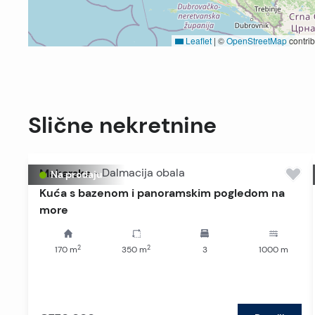
Leaflet
|
©
OpenStreetMap
contrib
Slične nekretnine
Makarska
-
Dalmacija obala
Na prodaju
Kuća s bazenom i panoramskim pogledom na
more
2
2
170
m
350
m
3
1000
m