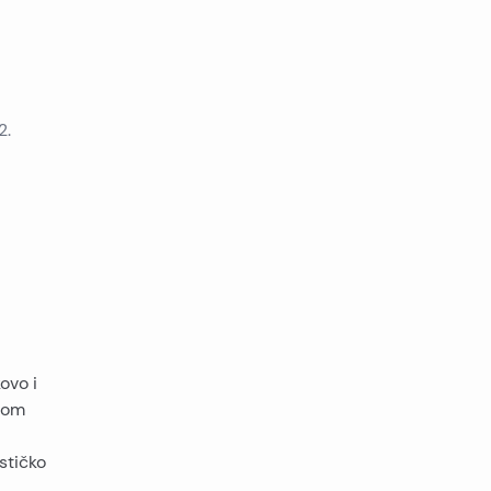
2.
ovo i
nom
stičko