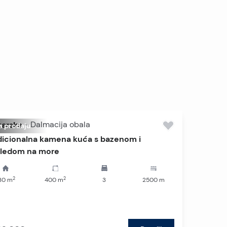
arska
-
Dalmacija obala
a prodaju
dicionalna kamena kuća s bazenom i
ledom na more
2
2
30
m
400
m
3
2500
m