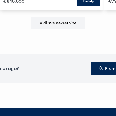
€840,000
€7
Detalji
Vidi sve nekretnine
to drugo?
Promi