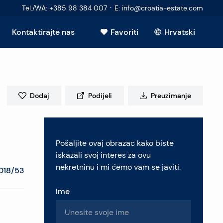
·
Tel./WA
:
+385 98 384 007
E
:
info@croatia-estate.com
Kontaktirajte nas
Favoriti
Hrvatski
Vidi sve
Dodaj
Podijeli
Preuzimanje
elje
Pošaljite ovaj obrazac kako biste
retninu
iskazali svoj interes za ovu
nekretninu i mi ćemo vam se javiti.
018/53
Ime
pitanja