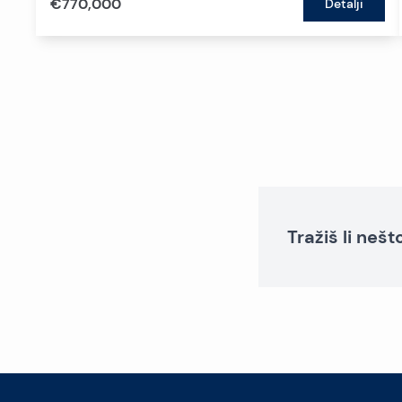
€770,000
Detalji
Tražiš li neš