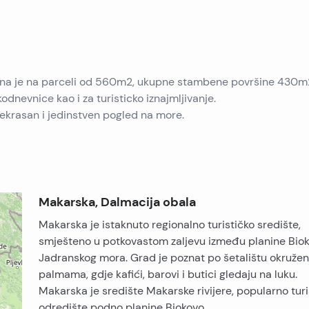
eštena je na parceli od 560m2, ukupne stambene površine 430m
odnevnice kao i za turisticko iznajmljivanje.
rekrasan i jedinstven pogled na more.
Makarska, Dalmacija obala
Makarska je istaknuto regionalno turističko središte,
smješteno u potkovastom zaljevu između planine Biok
Jadranskog mora. Grad je poznat po šetalištu okruže
palmama, gdje kafići, barovi i butici gledaju na luku.
Makarska je središte Makarske rivijere, popularno turi
odredište podno planine Biokovo.