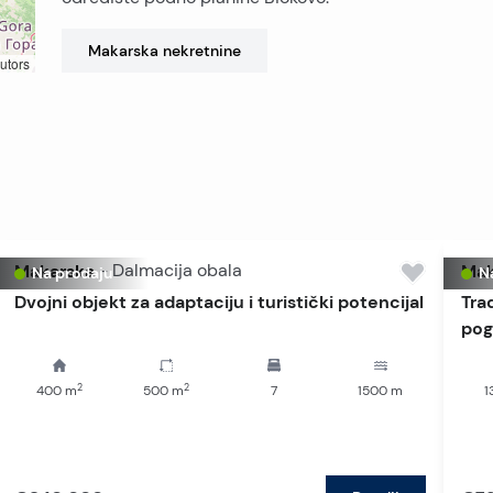
Makarska
nekretnine
utors
Makarska
-
Dalmacija obala
Mak
Na prodaju
N
Dvojni objekt za adaptaciju i turistički potencijal
Tra
pog
2
2
400
m
500
m
7
1500
m
1