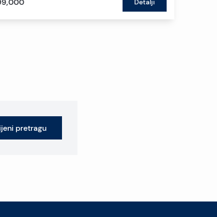
99,000
Detalji
jeni pretragu