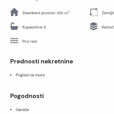
Sve nekretnine
2
Stambeni prostor
:
Zemlji
430
m
Kupaonice
:
Katovi
:
6
Prvi red
Prednosti nekretnine
Pogled na more
Pogodnosti
Garaža