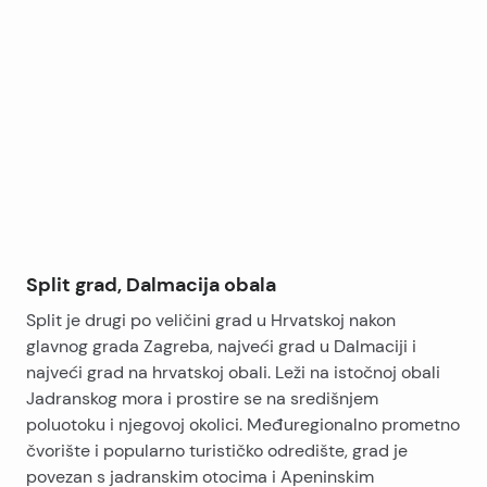
Leaflet
|
©
OpenStreetMap
contributors
+
−
Split grad, Dalmacija obala
Split je drugi po veličini grad u Hrvatskoj nakon
glavnog grada Zagreba, najveći grad u Dalmaciji i
najveći grad na hrvatskoj obali. Leži na istočnoj obali
Jadranskog mora i prostire se na središnjem
poluotoku i njegovoj okolici. Međuregionalno prometno
čvorište i popularno turističko odredište, grad je
povezan s jadranskim otocima i Apeninskim