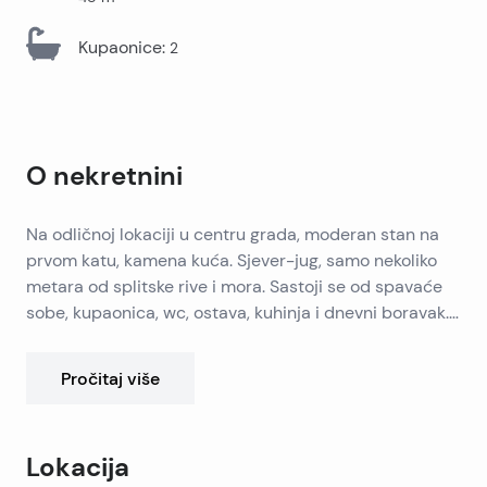
Kupaonice
:
2
O nekretnini
Na odličnoj lokaciji u centru grada, moderan stan na
prvom katu, kamena kuća. Sjever-jug, samo nekoliko
metara od splitske rive i mora. Sastoji se od spavaće
sobe, kupaonica, wc, ostava, kuhinja i dnevni boravak.
Prodaje se kompletno namješten. Idealno za život u
središtu svih događanja i najam turizma.
Pročitaj više
Lokacija