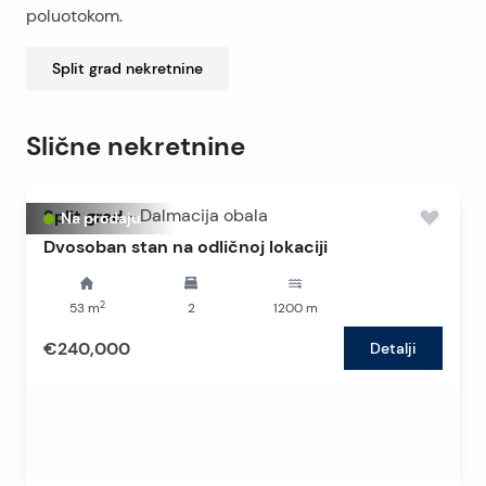
poluotokom.
Split grad
nekretnine
Slične nekretnine
Split grad
-
Dalmacija obala
Na prodaju
Dvosoban stan na odličnoj lokaciji
2
53
m
2
1200
m
€240,000
Detalji