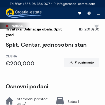
·
Tel./WA
:
+385 98 384 007
E
:
info@croatia-estate.com
Prodano
Hrvatska
,
Dalmacija obala
,
Split
ID:
2018/60
grad
Split, Centar, jednosobni stan
CIJENA
€200,000
Preuzimanje
Osnovni podaci
Stambeni prostor
:
Sobe
:
1
2
48
m