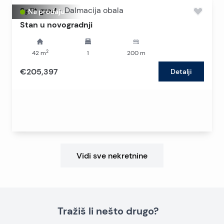
Split grad
-
Dalmacija obala
Na prodaju
Stan u novogradnji
2
42
m
1
200
m
€205,397
Detalji
Vidi sve nekretnine
Tražiš li nešto drugo?