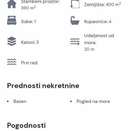
Stambeni prostor
:
2
Zemljište
:
400
m
2
390
m
Sobe
:
Kupaonice
:
7
4
Udaljenost od
Katovi
:
3
mora
:
20
m
Prvi red
Prednosti nekretnine
Bazen
Pogled na more
Pogodnosti