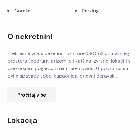
Garaža
Parking
O nekretnini
Prekrasna vila s bazenom uz more, 390m2 unutarnjeg
prostora (podrum, prizemlje i kat) na izvrsnoj lokaciji s
prekrasnim pogledom na more i uvalu. U podrumu su
dvije spavaće sobe, kupaonica, dnevni boravak,
praonica, spremište i terasa od 20m2. U prizemlju su
dvije spavaće sobe, garaža, kuhinja, blagovaonica,
Pročitaj više
kupaonica, terasa 33m2. Na prvom katu su tri spavaće
sobe, dvije kupaonice, terasa od 22m2. Vila na parceli
od 400m2 s 2 parkirna mjesta, bazen od 24m2, klasa
Lokacija
energije A.
Leaflet
|
©
OpenStreetMap
contributors