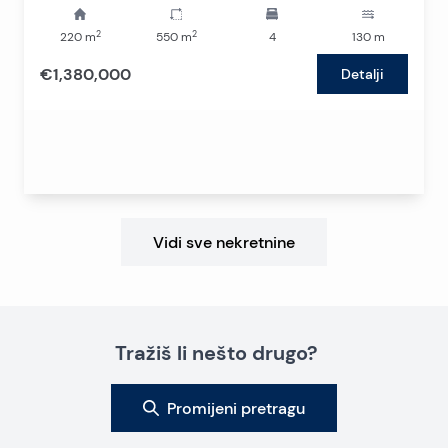
2
2
220
m
550
m
4
130
m
€1,380,000
Detalji
Vidi sve nekretnine
Tražiš li nešto drugo?
Promijeni pretragu