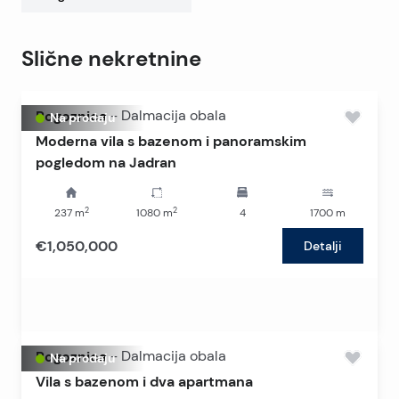
Slične nekretnine
Rogoznica
-
Dalmacija obala
Na prodaju
Moderna vila s bazenom i panoramskim
pogledom na Jadran
2
2
237
m
1080
m
4
1700
m
€1,050,000
Detalji
Rogoznica
-
Dalmacija obala
Na prodaju
Vila s bazenom i dva apartmana