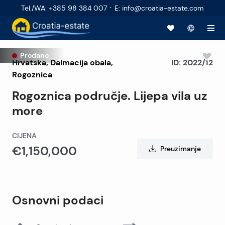
·
Tel./WA
:
+385 98 384 007
E
:
info@croatia-estate.com
Prodano
Hrvatska
,
Dalmacija obala
,
ID:
2022/12
Rogoznica
Rogoznica područje. Lijepa vila uz
more
CIJENA
€1,150,000
Preuzimanje
Osnovni podaci