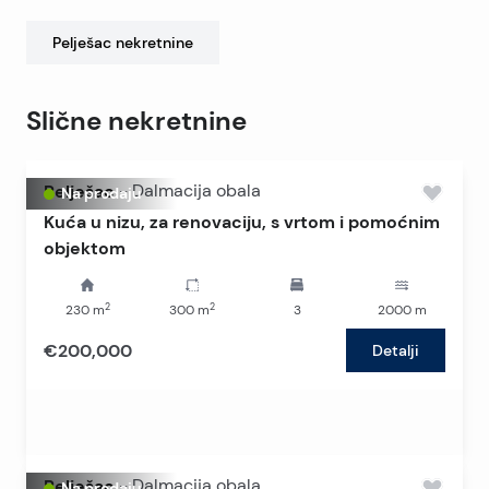
Pelješac
nekretnine
Slične nekretnine
Pelješac
-
Dalmacija obala
Na prodaju
Kuća u nizu, za renovaciju, s vrtom i pomoćnim
objektom
2
2
230
m
300
m
3
2000
m
€200,000
Detalji
Pelješac
-
Dalmacija obala
Na prodaju