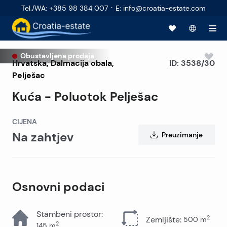
·
Tel./WA
:
+385 98 384 007
E
:
info@croatia-estate.com
Obustavljena prodaja
Hrvatska
,
Dalmacija obala
,
ID:
3538/30
Pelješac
Kuća - Poluotok Pelješac
CIJENA
Na zahtjev
Preuzimanje
Osnovni podaci
Stambeni prostor
:
2
Zemljište
:
500
m
2
145
m