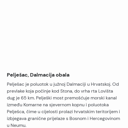
balkon sa pogledom na okolne planine i dolinu.
Leaflet
|
©
OpenStreetMap
contributors
* Vani se nalazi velika terasa sa roštiljom i veliki vrt.
+
Prodavaonice i restorani nalaze se u povijesnom dijelu
−
Stona, oko 15ak km od mjesta. Prekrasne plaže su u
blizini (3-4 km).
Pelješac, Dalmacija obala
Pelješac je poluotok u južnoj Dalmaciji u Hrvatskoj. Od
prevlake koja počinje kod Stona, do vrha rta Lovišta
dug je 65 km. Pelješki most premošćuje morski kanal
između Komarne na sjevernom kopnu i poluotoka
Pelješca, čime u cijelosti prolazi hrvatskim teritorijem i
izbjegava granične prijelaze s Bosnom i Hercegovinom
u Neumu.