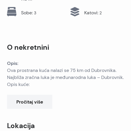
Sobe
:
Katovi
:
3
2
O nekretnini
Opis:
Ova prostrana kuća nalazi se 75 km od Dubrovnika.
Najbliža zračna luka je međunarodna luka – Dubrovnik.
Opis kuće:
* Prvi kat (60 m2) sastoji se od potpuno opremljene
kuhinje, kupaonice sa perilicom rublja, kadom i
Pročitaj više
zahodom. Dnevni boravak ima kamin.
* Na drugom katu nalaze se tri spavaće sobe od 12 m2
i manja kupaonica sa tušem i zahodom. Sobe imaju
Lokacija
četiri dupla kreveta sa sofama na izvlačenje. Imaju i