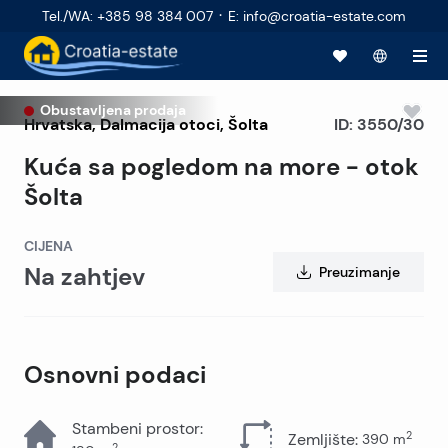
·
Tel./WA
:
+385 98 384 007
E
:
info@croatia-estate.com
Obustavljena prodaja
Hrvatska
,
Dalmacija otoci
,
Šolta
ID:
3550/30
Kuća sa pogledom na more - otok
Šolta
CIJENA
Na zahtjev
Preuzimanje
Osnovni podaci
Stambeni prostor
:
2
Zemljište
:
390
m
2