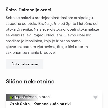
Šolta, Dalmacija otoci
Šolta se nalazi u srednjodalmatinskom arhipelagu,
zapadno od otoka Brača, južno od Splita i istočno od
otoka Drvenika. Na sjeveroistočnoj obali otoka nalaze
se veliki zaljevi Rogač i Nečujam. Glavno ribarsko
središte je Maslinica, koja je izložena samo
sjeverozapadnim vjetrovima, što je čini dobrim
zaklonom za manje brodove.
Šolta
nekretnine
Slične nekretnine
Šolta
-
Dalmacija otoci
Na prodaju
Otok Šolta - Kamena kuća na rivi