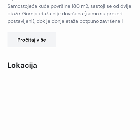
Samostojeća kuća površine 180 m2, sastoji se od dvije
etaže. Gornja etaža nije dovršena (samo su prozori
postavljeni), dok je donja etaža potpuno završena i
namještena. Ima 5 spavaćih soba i 3 kupaonice. Kuća
ima kultivirani vrt. Udaljena je 200 m od mora, sa
Pročitaj više
prekrasnim pogledom na selo i more.
Lokacija
Leaflet
|
©
OpenStreetMap
contributors
+
−