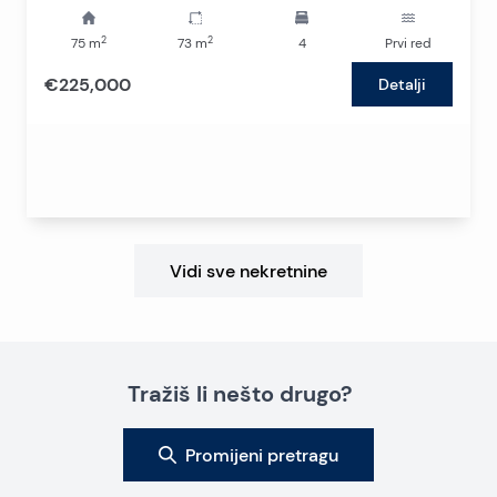
2
2
75
m
73
m
4
Prvi red
€225,000
Detalji
Vidi sve nekretnine
Tražiš li nešto drugo?
Promijeni pretragu