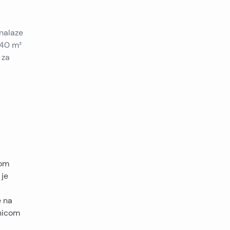
 nalaze
(40 m²
 za
nom
 je
e na
lnicom