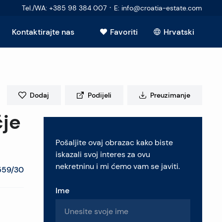
·
Tel./WA
:
+385 98 384 007
E
:
info@croatia-estate.com
Kontaktirajte nas
Favoriti
Hrvatski
Vidi sve
Dodaj
Podijeli
Preuzimanje
čje
elje
Pošaljite ovaj obrazac kako biste
retninu
iskazali svoj interes za ovu
nekretninu i mi ćemo vam se javiti.
559/30
Ime
pitanja