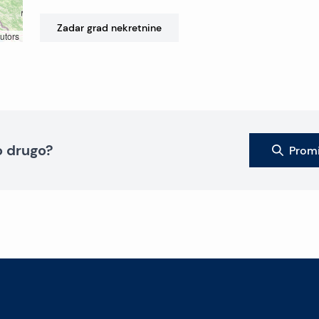
Zadar grad
nekretnine
utors
to drugo?
Promi