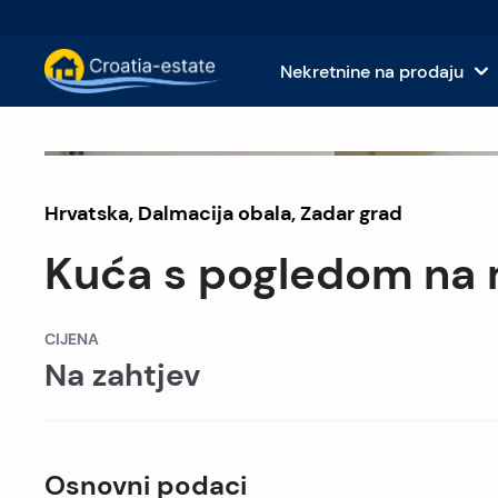
Nekretnine na prodaju
Nekretnine na prodaju na dalmatinski
Kuće i
Obustavljena prodaja
Hrvatska
,
Dalmacija obala
Nekretnine na prodaju na dalmatinskoj 
,
Zadar grad
Apart
Kuća s pogledom na 
Nekretnine na prodaju u Istri i Kvarneru
Zemlj
Nekretnine na prodaju u kontinentalnoj
Komer
CIJENA
Na zahtjev
Islands For Sale in Croatia
Hotel
Vile i dvorci na prodaju
Osnovni podaci