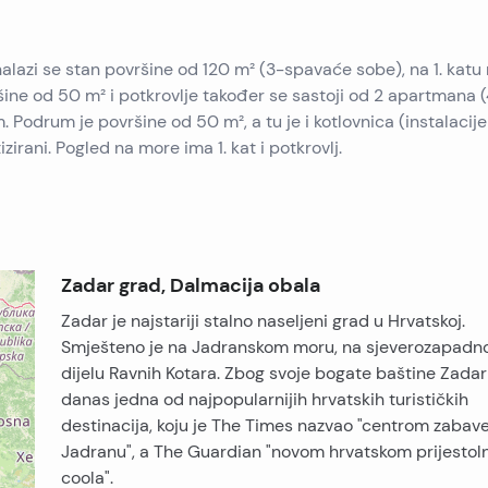
nalazi se stan površine od 120 m² (3-spavaće sobe), na 1. katu
ine od 50 m² i potkrovlje također se sastoji od 2 apartmana 
Podrum je površine od 50 m², a tu je i kotlovnica (instalacije
izirani. Pogled na more ima 1. kat i potkrovlj.
Zadar grad, Dalmacija obala
Zadar je najstariji stalno naseljeni grad u Hrvatskoj.
Smješteno je na Jadranskom moru, na sjeverozapad
dijelu Ravnih Kotara. Zbog svoje bogate baštine Zadar
danas jedna od najpopularnijih hrvatskih turističkih
destinacija, koju je The Times nazvao "centrom zabav
Jadranu", a The Guardian "novom hrvatskom prijesto
coola".