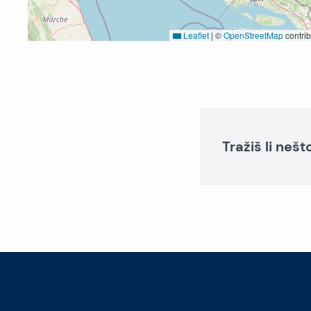
Leaflet
|
©
OpenStreetMap
contrib
Tražiš li neš