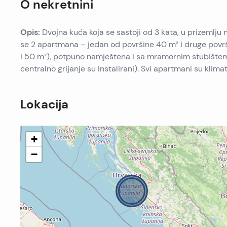
O nekretnini
Opis:
Dvojna kuća koja se sastoji od 3 kata, u prizemlju 
se 2 apartmana – jedan od površine 40 m² i druge površ
i 50 m²), potpuno namještena i sa mramornim stubištem. 
centralno grijanje su instalirani). Svi apartmani su klimat
Lokacija
+
−