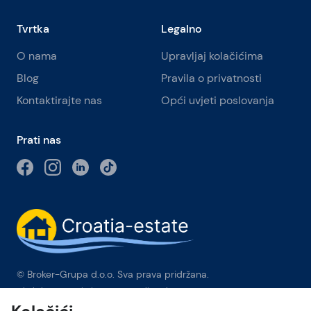
Tvrtka
Legalno
O nama
Upravljaj kolačićima
Blog
Pravila o privatnosti
Kontaktirajte nas
Opći uvjeti poslovanja
Prati nas
© Broker-Grupa d.o.o. Sva prava pridržana.
Obala kneza Branimira 1, 21000 Split
-
Phone:
+385 98 384 007