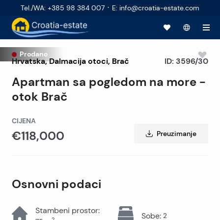
·
Tel./WA
:
+385 98 384 007
E
:
info@croatia-estate.com
Prodano
Hrvatska
,
Dalmacija otoci
,
Brač
ID:
3596/30
Apartman sa pogledom na more -
otok Brač
CIJENA
€118,000
Preuzimanje
Osnovni podaci
Stambeni prostor
:
Sobe
:
2
2