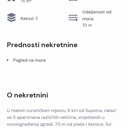
75
m
Udaljenost od
Katovi
:
2
mora
:
70
m
Prednosti nekretnine
Pogled na more
O nekretnini
U malom turističkom mjestu, 6 km od Supetra, nalazi
se 5 apartmana različitih veličina, smještenih u
novoizgrađenoj zgradi, 70 m od plaže i šetnice. Svi