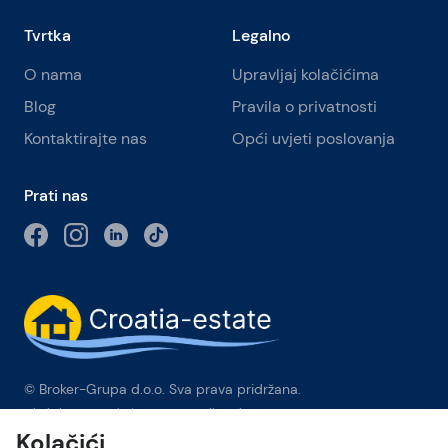
Tvrtka
Legalno
O nama
Upravljaj kolačićima
Blog
Pravila o privatnosti
Kontaktirajte nas
Opći uvjeti poslovanja
Prati nas
© Broker-Grupa d.o.o. Sva prava pridržana.
Obala kneza Branimira 1, 21000 Split
-
Phone:
+385 98 384 007
Kolačići