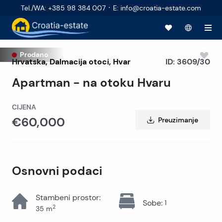
·
Tel./WA
:
+385 98 384 007
E
:
info@croatia-estate.com
Prodano
Hrvatska
,
Dalmacija otoci
,
Hvar
ID:
3609/30
Apartman - na otoku Hvaru
CIJENA
€60,000
Preuzimanje
Osnovni podaci
Stambeni prostor
:
Sobe
:
1
2
35
m