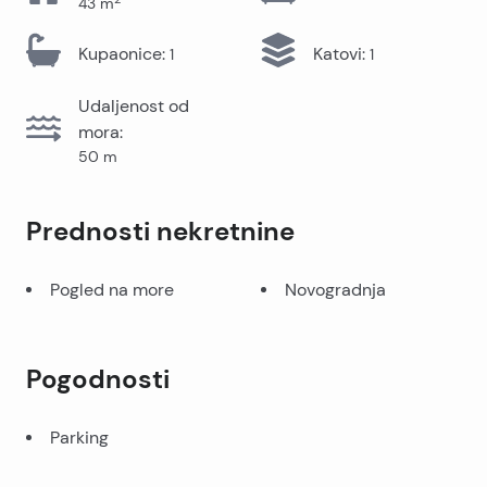
43
m
Kupaonice
:
Katovi
:
1
1
Udaljenost od
mora
:
50
m
Prednosti nekretnine
Pogled na more
Novogradnja
Pogodnosti
Parking