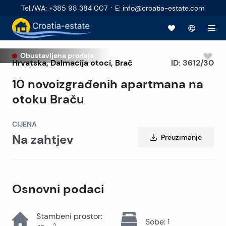
·
Tel./WA
:
+385 98 384 007
E
:
info@croatia-estate.com
Obustavljena prodaja
Hrvatska
,
Dalmacija otoci
,
Brač
ID:
3612/30
10 novoizgrađenih apartmana na
otoku Braču
CIJENA
Na zahtjev
Preuzimanje
Osnovni podaci
Stambeni prostor
:
Sobe
:
1
2