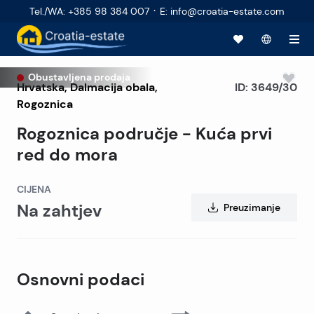
·
Tel./WA
:
+385 98 384 007
E
:
info@croatia-estate.com
Obustavljena prodaja
Hrvatska
,
Dalmacija obala
,
ID:
3649/30
Rogoznica
Rogoznica područje - Kuća prvi
red do mora
CIJENA
Na zahtjev
Preuzimanje
Osnovni podaci