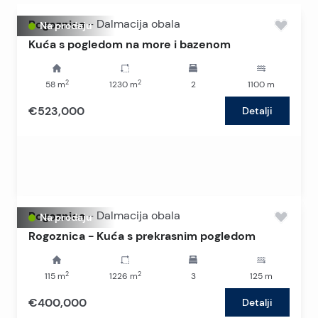
Rogoznica
-
Dalmacija obala
Na prodaju
Kuća s pogledom na more i bazenom
2
2
58
m
1230
m
2
1100
m
€523,000
Detalji
Rogoznica
-
Dalmacija obala
Na prodaju
Rogoznica - Kuća s prekrasnim pogledom
2
2
115
m
1226
m
3
125
m
€400,000
Detalji