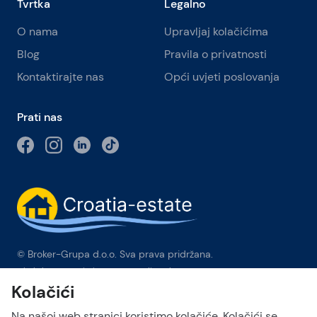
Tvrtka
Legalno
O nama
Upravljaj kolačićima
Blog
Pravila o privatnosti
Kontaktirajte nas
Opći uvjeti poslovanja
Prati nas
© Broker-Grupa d.o.o. Sva prava pridržana.
Obala kneza Branimira 1, 21000 Split
-
Phone:
+385 98 384 007
Kolačići
Broker-grupa d.o.o. je ekskluzivni član Forbes Global
Properties u Hrvatskoj. Forbes® je registrirani zaštitni znak koji
Na našoj web stranici koristimo kolačiće. Kolačići se