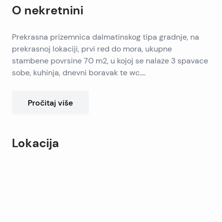
O nekretnini
Prekrasna prizemnica dalmatinskog tipa gradnje, na
prekrasnoj lokaciji, prvi red do mora, ukupne
stambene povrsine 70 m2, u kojoj se nalaze 3 spavace
sobe, kuhinja, dnevni boravak te wc.
Zemljiste od 701m2 se prostire na svega 5m do mora,
te sama kuca je udaljena 20m od mora.
Pročitaj više
Sa parcele se pruza prekrasan otvoren pogled na
more.
Sve glave i pomocne gradevine na parceli su
Lokacija
legalizirane.
Leaflet
|
©
OpenStreetMap
contributors
+
−