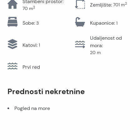
Stambeni prostor
:
2
Zemljište
:
701
m
2
70
m
Sobe
:
Kupaonice
:
3
1
Udaljenost od
Katovi
:
1
mora
:
20
m
Prvi red
Prednosti nekretnine
Pogled na more