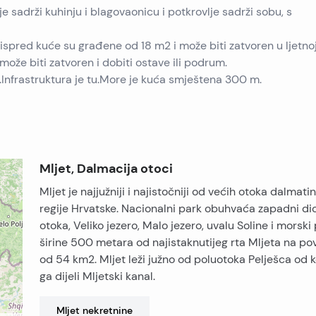
 sadrži kuhinju i blagovaonicu i potkrovlje sadrži sobu, s
a ispred kuće su građene od 18 m2 i može biti zatvoren u ljetno
r može biti zatvoren i dobiti ostave ili podrum.
e.Infrastruktura je tu.More je kuća smještena 300 m.
Mljet, Dalmacija otoci
Mljet je najjužniji i najistočniji od većih otoka dalmati
regije Hrvatske. Nacionalni park obuhvaća zapadni di
otoka, Veliko jezero, Malo jezero, uvalu Soline i morski
širine 500 metara od najistaknutijeg rta Mljeta na pov
od 54 km2. Mljet leži južno od poluotoka Pelješca od 
ga dijeli Mljetski kanal.
Mljet
nekretnine