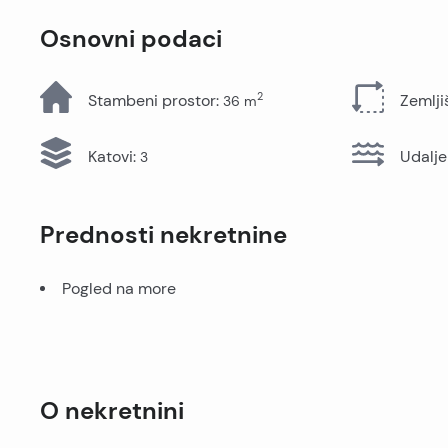
Sve nekretnine
Osnovni podaci
2
Stambeni prostor
:
Zemlji
36
m
Katovi
:
Udalje
3
Prednosti nekretnine
Pogled na more
O nekretnini