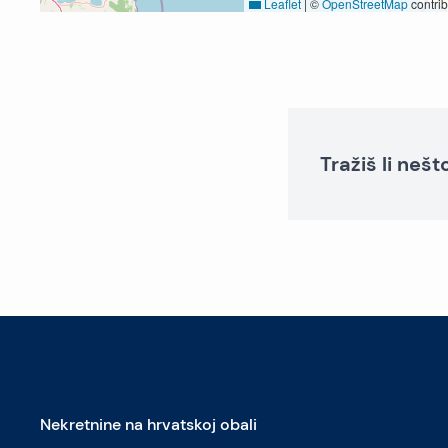
Leaflet
|
©
OpenStreetMap
contrib
Tražiš li neš
Nekretnine na hrvatskoj obali