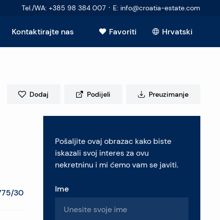
·
Tel./WA
:
+385 98 384 007
E
:
info@croatia-estate.com
Kontaktirajte nas
Favoriti
Hrvatski
Vidi sve
Dodaj
Podijeli
Preuzimanje
elje
Pošaljite ovaj obrazac kako biste
retninu
iskazali svoj interes za ovu
nekretninu i mi ćemo vam se javiti.
Ime
775/30
pitanja