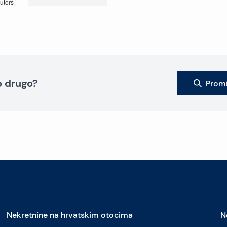
utors
to drugo?
Promi
Nekretnine na hrvatskim otocima
N