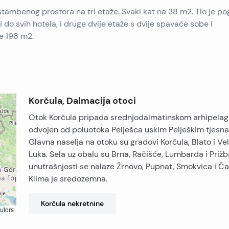
 stambenog prostora na tri etaže. Svaki kat na 38 m2. Tlo je p
di do svih hotela, i druge dvije etaže s dvije spavaće sobe i
ne 198 m2.
Korčula, Dalmacija otoci
Otok Korčula pripada srednjodalmatinskom arhipelag
odvojen od poluotoka Pelješca uskim Pelješkim tjesn
Glavna naselja na otoku su gradovi Korčula, Blato i Ve
Luka. Sela uz obalu su Brna, Račišće, Lumbarda i Prižb
unutrašnjosti se nalaze Žrnovo, Pupnat, Smokvica i Ča
Klima je sredozemna.
Korčula
nekretnine
utors