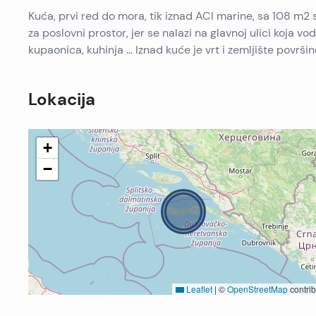
Kuća, prvi red do mora, tik iznad ACI marine, sa 108 m2
za poslovni prostor, jer se nalazi na glavnoj ulici koja vo
kupaonica, kuhinja … Iznad kuće je vrt i zemljište površi
Lokacija
+
−
Leaflet
|
©
OpenStreetMap
contrib