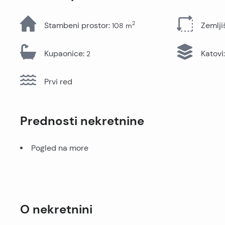
Sve nekretnine
2
Stambeni prostor
:
Zemlji
108
m
Kupaonice
:
Katovi
:
2
Prvi red
Prednosti nekretnine
Pogled na more
O nekretnini