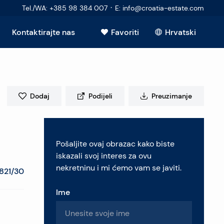
·
Tel./WA
:
+385 98 384 007
E
:
info@croatia-estate.com
Kontaktirajte nas
Favoriti
Hrvatski
Vidi sve
Dodaj
Podijeli
Preuzimanje
elje
Pošaljite ovaj obrazac kako biste
retninu
iskazali svoj interes za ovu
nekretninu i mi ćemo vam se javiti.
821/30
Ime
pitanja