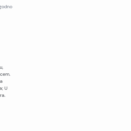
ogodno
u,
acem.
la
a; U
ra.