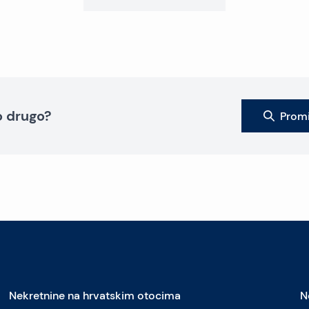
to drugo?
Promi
Nekretnine na hrvatskim otocima
N