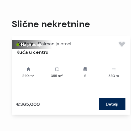
Slične nekretnine
Korčula
-
Dalmacija otoci
Na prodaju
Kuća u centru
2
2
240
m
355
m
5
350
m
€365,000
Detalji