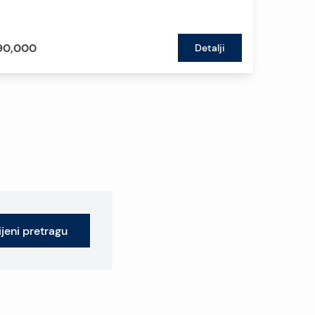
90,000
Detalji
jeni pretragu