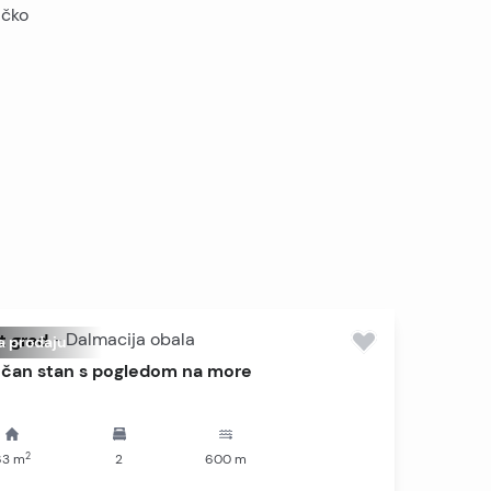
ičko
t grad
-
Dalmacija obala
a prodaju
čan stan s pogledom na more
2
63
m
2
600
m