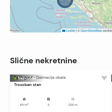
Leaflet
|
©
OpenStreetMap
contrib
Slične nekretnine
Split grad
-
Dalmacija obala
Na prodaju
Trosoban stan
2
65
m
3
200
m