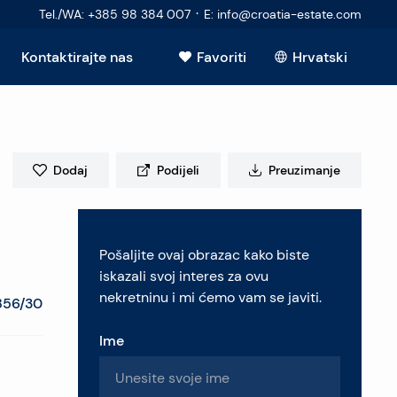
·
Tel./WA
:
+385 98 384 007
E
:
info@croatia-estate.com
Kontaktirajte nas
Favoriti
Hrvatski
Vidi sve
Dodaj
Podijeli
Preuzimanje
elje
Pošaljite ovaj obrazac kako biste
retninu
iskazali svoj interes za ovu
nekretninu i mi ćemo vam se javiti.
856/30
Ime
pitanja