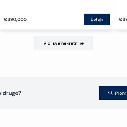
€390,000
€3
Detalji
Vidi sve nekretnine
to drugo?
Promi