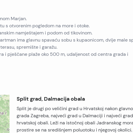
umom Marjan.
tu s otvorenim pogledom na more i otoke.
janskim namještajem i podom od tikovinom.
Apartman ima glavnu spavaću sobu s kupaonicom, dvije male 
terasu, spremište i garažu.
ra i pješčane plaže oko 500 m, udaljenost od centra grada i
Split grad, Dalmacija obala
Split je drugi po veličini grad u Hrvatskoj nakon glavn
grada Zagreba, najveći grad u Dalmaciji i najveći gra
hrvatskoj obali. Leži na istočnoj obali Jadranskog mora
prostire se na središnjem poluotoku i njegovoj okolici.