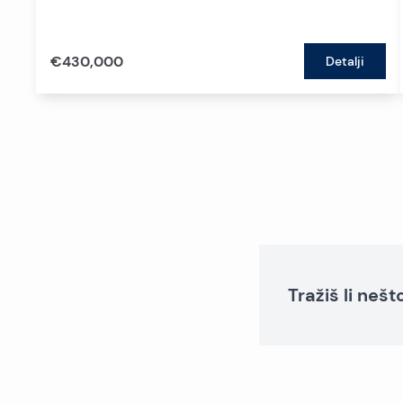
€430,000
Detalji
Tražiš li neš