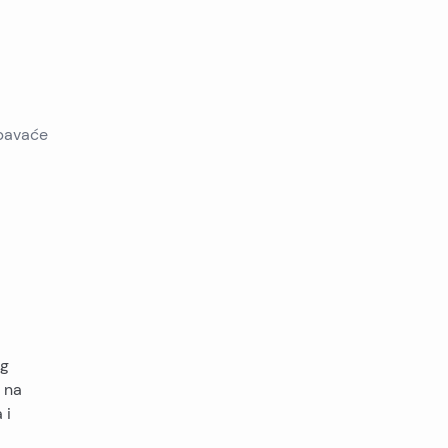
spavaće
og
d na
 i