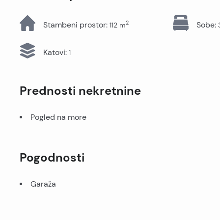
Sve nekretnine
2
Stambeni prostor
:
Sobe
:
112
m
Katovi
:
1
Prednosti nekretnine
Pogled na more
Pogodnosti
Garaža