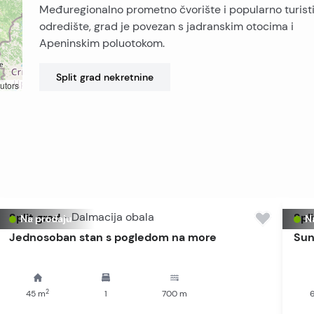
Međuregionalno prometno čvorište i popularno turist
odredište, grad je povezan s jadranskim otocima i
Apeninskim poluotokom.
Split grad
nekretnine
utors
Split grad
-
Dalmacija obala
Spli
Na prodaju
N
Jednosoban stan s pogledom na more
Sun
2
45
m
1
700
m