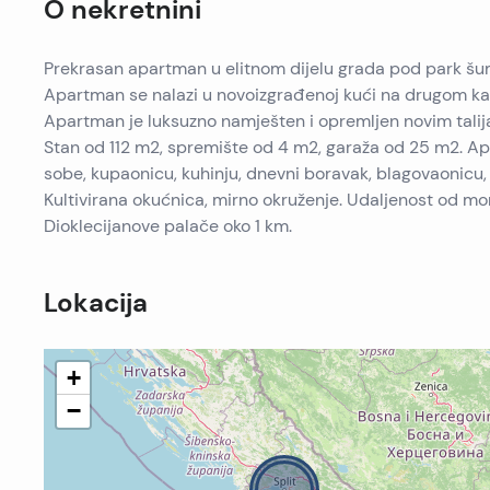
O nekretnini
Prekrasan apartman u elitnom dijelu grada pod park š
Apartman se nalazi u novoizgrađenoj kući na drugom ka
Apartman je luksuzno namješten i opremljen novim tali
Stan od 112 m2, spremište od 4 m2, garaža od 25 m2. 
sobe, kupaonicu, kuhinju, dnevni boravak, blagovaonicu, 
Kultivirana okućnica, mirno okruženje. Udaljenost od mo
Dioklecijanove palače oko 1 km.
Lokacija
+
−