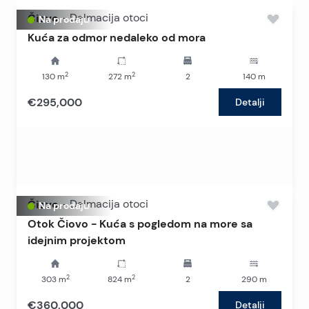
Čiovo
-
Dalmacija otoci
Na prodaju
Kuća za odmor nedaleko od mora
2
2
130
m
272
m
2
140
m
€295,000
Detalji
Čiovo
-
Dalmacija otoci
Na prodaju
Otok Čiovo - Kuća s pogledom na more sa
idejnim projektom
2
2
303
m
824
m
2
290
m
€360,000
Detalji