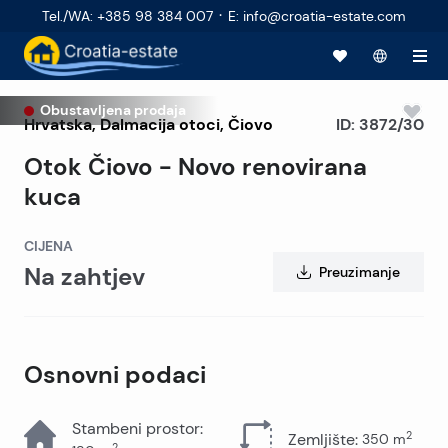
·
Tel./WA
:
+385 98 384 007
E
:
info@croatia-estate.com
Obustavljena prodaja
Hrvatska
,
Dalmacija otoci
,
Čiovo
ID:
3872/30
Otok Čiovo - Novo renovirana
kuca
CIJENA
Na zahtjev
Preuzimanje
Osnovni podaci
Stambeni prostor
:
2
Zemljište
:
350
m
2