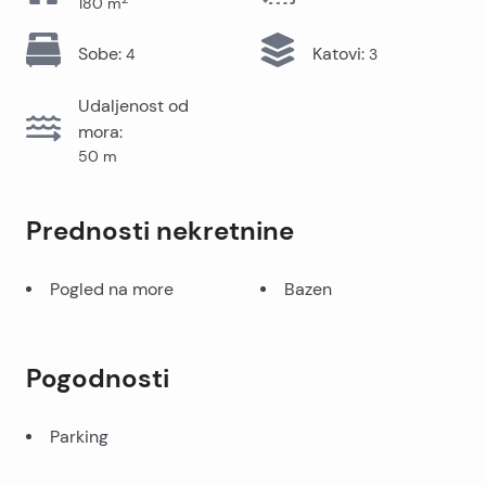
180
m
Sobe
:
Katovi
:
4
3
Udaljenost od
mora
:
50
m
Prednosti nekretnine
Pogled na more
Bazen
Pogodnosti
Parking