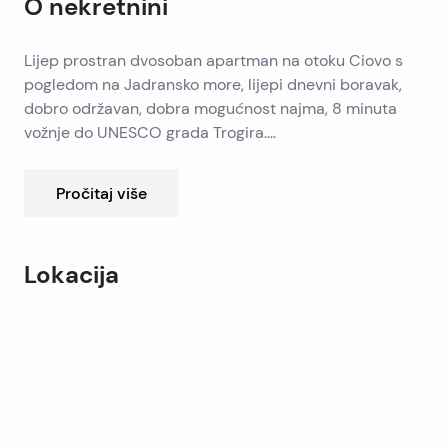
O nekretnini
Lijep prostran dvosoban apartman na otoku Ciovo s
pogledom na Jadransko more, lijepi dnevni boravak,
dobro održavan, dobra mogućnost najma, 8 minuta
vožnje do UNESCO grada Trogira.
Kupanje u najčišćem moru na Jadranu. Idite
autobusom, automobilom ili brodom do prekrasnih
Pročitaj više
restorana u Trogiru.
20 minuta vožnje od zračne luke Split.
Lokacija
Leaflet
|
©
OpenStreetMap
contributors
+
−