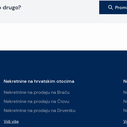
to drugo?
Promi
Nekretnine na hrvatskim otocima
N
Nekretnine na prodaju na Braču
N
Nekretnine na prodaju na Čiovu
N
Nekretnine na prodaju na Drveniku
N
Vidi više
Vi