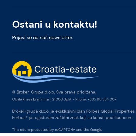
Ostani u kontaktu!
Prijavi se na naš newsletter.
© Broker-Grupa d.o.o. Sva prava pridržana.
Obala kneza Branimira 1, 21000 Split
-
Phone:
+385 98 384 007
Broker-grupa d.o.o. je ekskluzivni član Forbes Global Properties 
Forbes® je registrirani zaštitni znak koji se koristi pod licencom.
This site is protected by reCAPTCHA and the Google
Privacy Policy
and
Terms of Service
apply.