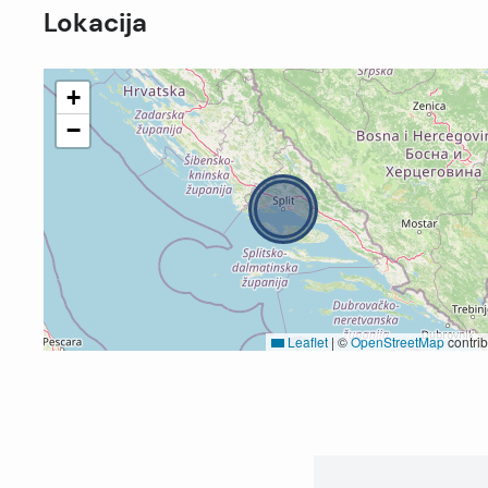
Lokacija
+
−
Leaflet
|
©
OpenStreetMap
contrib