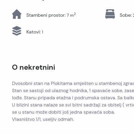
Sve nekretnine
2
Stambeni prostor
:
Sobe
:
7
m
Katovi
:
1
O nekretnini
Dvosobni stan na Plokitama smješten u stambenoj zgradi
Stan se sastoji od ulaznog hodnika, 1 spavaće sobe, za
lođe. Stanu pripada etažna i podrumska ostava. Sa balk
U blizini stana nalaze se svi bitni sadržaji za obitelj ( 
se u stanu može dobiti još jedna spavaća soba.
Vlasništvo 1/1, useljiv odmah.