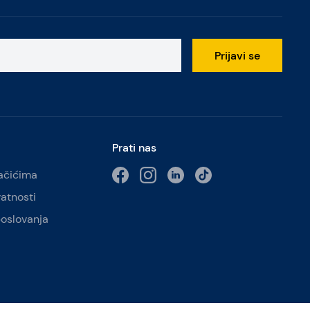
Prijavi se
Prati nas
lačićima
vatnosti
poslovanja