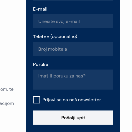
E-mail
Telefon
(
opcionalno
)
Poruka
nom, te
Prijavi se na naš newsletter.
tacijom
Pošalji upit