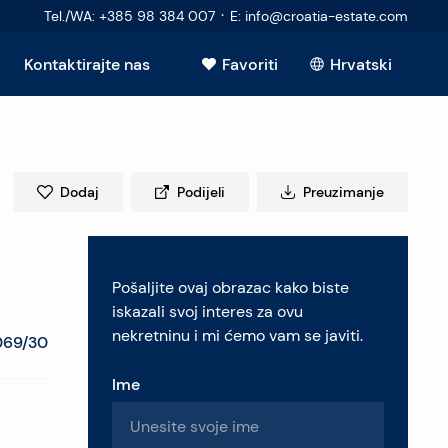
·
Tel./WA
:
+385 98 384 007
E
:
info@croatia-estate.com
Kontaktirajte nas
Favoriti
Hrvatski
Vidi sve
Dodaj
Podijeli
Preuzimanje
elje
Pošaljite ovaj obrazac kako biste
retninu
iskazali svoj interes za ovu
nekretninu i mi ćemo vam se javiti.
069/30
Ime
pitanja