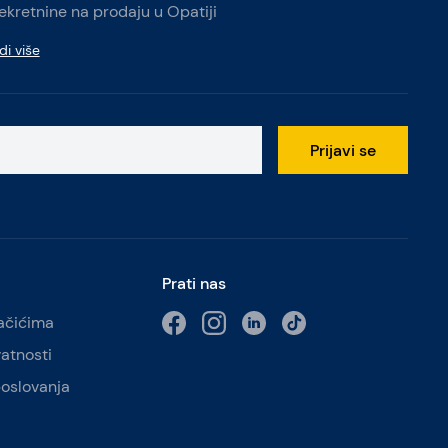
ekretnine na prodaju u Opatiji
di više
Prijavi se
Prati nas
lačićima
vatnosti
poslovanja