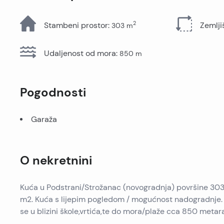
Sve nekretnine
2
Stambeni prostor
:
Zemlji
303
m
Udaljenost od mora
:
850
m
Pogodnosti
Garaža
O nekretnini
Kuća u Podstrani/Strožanac (novogradnja) površine 30
m2. Kuća s lijepim pogledom / mogućnost nadogradnje. K
se u blizini škole,vrtića,te do mora/plaže cca 850 metara