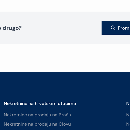
to drugo?
Promi
Nekretnine na hrvatskim otocima
N
Nekretnine na prodaju na Braču
N
Nekretnine na prodaju na Čiovu
N