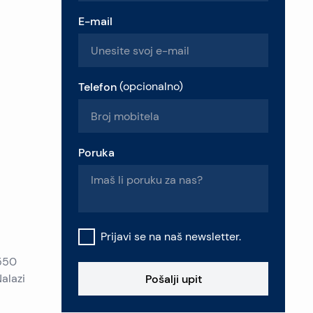
E-mail
Telefon
(
opcionalno
)
Poruka
Prijavi se na naš newsletter.
 550
alazi
Pošalji upit