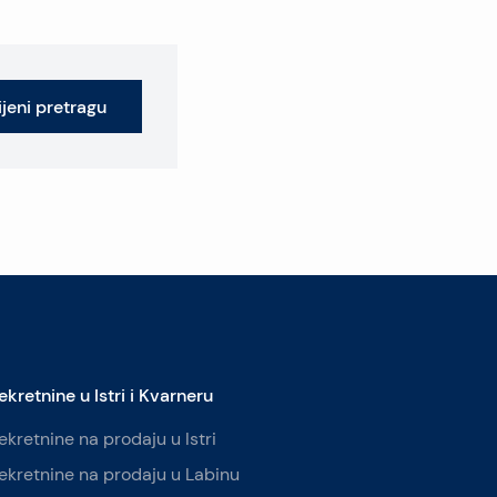
jeni pretragu
ekretnine u Istri i Kvarneru
ekretnine na prodaju u Istri
ekretnine na prodaju u Labinu