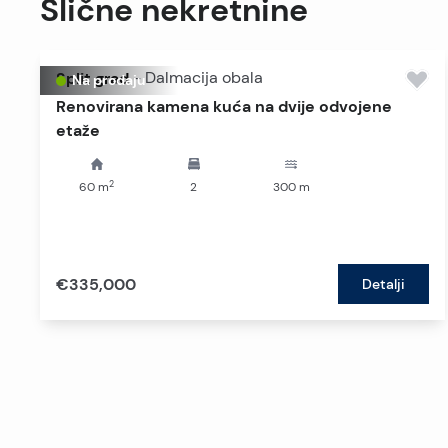
Slične nekretnine
Split grad
-
Dalmacija obala
Na prodaju
Renovirana kamena kuća na dvije odvojene
etaže
2
60
m
2
300
m
€335,000
Detalji