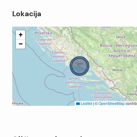
Lokacija
+
−
Leaflet
|
©
OpenStreetMap
contrib