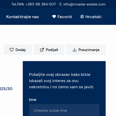
·
Tel./WA
:
+385 98 384 007
E
:
info@croatia-estate.com
Kontaktirajte nas
Favoriti
Hrvatski
Vidi sve
Dodaj
Podijeli
Preuzimanje
elje
Pošaljite ovaj obrazac kako biste
retninu
iskazali svoj interes za ovu
nekretninu i mi ćemo vam se javiti.
125/30
Ime
pitanja