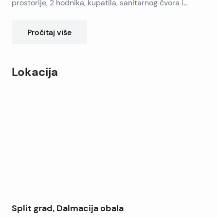
prostorije, 2 hodnika, kupatila, sanitarnog čvora i
loggie s predivnim pogledom na more.
Pročitaj više
Lokacija
Leaflet
|
©
OpenStreetMap
contributors
+
−
Split grad, Dalmacija obala