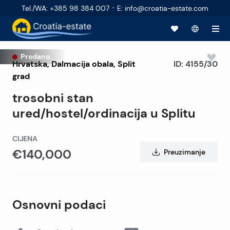
·
Tel./WA
:
+385 98 384 007
E
:
info@croatia-estate.com
Prodano
Hrvatska
,
Dalmacija obala
,
Split
ID:
4155/30
grad
trosobni stan
ured/hostel/ordinacija u Splitu
CIJENA
€140,000
Preuzimanje
Osnovni podaci