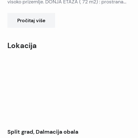
visoko prizemlje. DONJA ETAŽA ( 72 m2) : prostrana
terasa, 2 spavaće sobe, zasebni dnevni boravak,
kuhinja s blagovaonom, predulaz, hodnik, kupatilo.
Pročitaj više
GORNJA ETAŽA potkrovlje ( 35 m2 ) : 2 spavaće sobe,
manji hodnik i kupatilo. MOGUĆNOST KUPNJE
GARAŽE !
Lokacija
Leaflet
|
©
OpenStreetMap
contributors
+
−
Split grad, Dalmacija obala