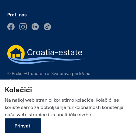
Prati nas
© Broker-Grupa d.o.o. Sva prava pridržana.
Obala kneza Branimira 1, 21000 Split
-
Phone:
+385 98 384 007
Kolačići
Broker-grupa d.o.o. je ekskluzivni član Forbes Global
Properties u Hrvatskoj. Forbes® je registrirani zaštitni znak koji
Na našoj web stranici koristimo kolačiće. Kolačići se
se koristi pod licencom.
koriste samo za poboljšanje funkcionalnosti korištenja
naše web-stranice i za analitičke svrhe.
This site is protected by reCAPTCHA and the Google
Privacy Policy
Pošalji upit
and
Terms of Service
apply.
Prihvati