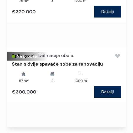
78
m
3
500
m
€320,000
Detalji
Split grad
-
Dalmacija obala
Na prodaju
Stan s dvije spavaće sobe za renovaciju
2
57
m
2
1000
m
€300,000
Detalji