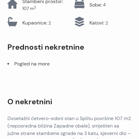
Stambeni prostor
:
Sobe
:
4
2
107
m
Kupaonice
:
Katovi
:
2
2
Prednosti nekretnine
Pogled na more
O nekretnini
Dvoetažni četvero-sobni stan u Splitu površine 107 m2
(neposredna blizina Zapadne obale), smješten sa
južne strane stambene zgrade na 3 katu, sjeverni dio –