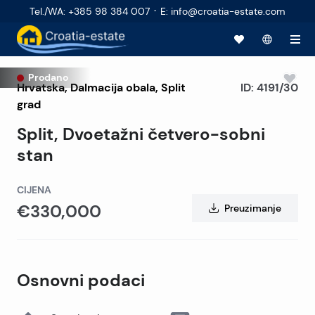
·
Tel./WA
:
+385 98 384 007
E
:
info@croatia-estate.com
Prodano
Hrvatska
,
Dalmacija obala
,
Split
ID:
4191/30
grad
Split, Dvoetažni četvero-sobni
stan
CIJENA
€330,000
Preuzimanje
Osnovni podaci