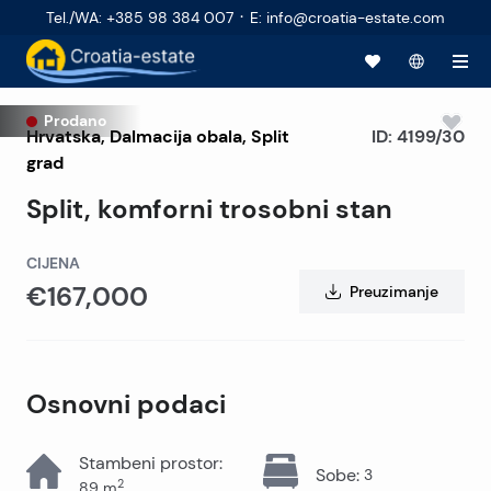
·
Tel./WA
:
+385 98 384 007
E
:
info@croatia-estate.com
Prodano
Hrvatska
,
Dalmacija obala
,
Split
ID:
4199/30
grad
Split, komforni trosobni stan
CIJENA
€167,000
Preuzimanje
Osnovni podaci
Stambeni prostor
:
Sobe
:
3
2
89
m