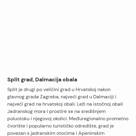
Leaflet
|
©
OpenStreetMap
contributors
+
−
Split grad, Dalmacija obala
Split je drugi po veličini grad u Hrvatskoj nakon
glavnog grada Zagreba, najveći grad u Dalmaciji i
najveći grad na hrvatskoj obali. Leži na istočnoj obali
Jadranskog mora i prostire se na središnjem
poluotoku i njegovoj okolici. Međuregionalno prometno
čvorište i popularno turističko odredište, grad je
povezan s jadranskim otocima i Apeninskim