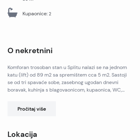
Kupaonice
:
2
O nekretnini
Komforan trosoban stan u Splitu nalazi se na jednom
katu (lift) od 89 m2 sa spremištem cca 5 m2. Sastoji
se od tri spavaće sobe, zasebnog ugodan dnevni
boravak, kuhinja s blagovaonicom, kupaonica, WC,
prostranog hodnika i dva balkona.Stan je obnovljena,
ali je uredno i redovito održavan.Cijena uključuje
Pročitaj više
namještaj i kućanske uređaje (noviji).
Lokacija