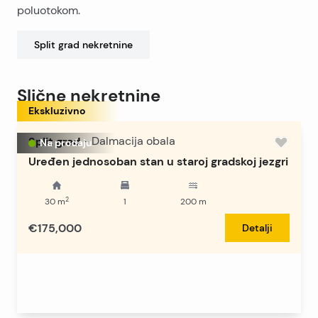
poluotokom.
Split grad
nekretnine
Slične nekretnine
Ekskluzivno
Split grad
-
Dalmacija obala
Na prodaju
Uređen jednosoban stan u staroj gradskoj jezgri
2
30
m
1
200
m
€175,000
Detalji