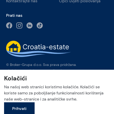
Kontaktirajte nas
Opći uvjeti poslovanja
Prati nas
© Broker-Grupa d.o.o. Sva prava pridržana.
Obala kneza Branimira 1, 21000 Split
-
Phone:
+385 98 384 007
Kolačići
Broker-grupa d.o.o. je ekskluzivni član Forbes Global
Properties u Hrvatskoj. Forbes® je registrirani zaštitni znak koji
Na našoj web stranici koristimo kolačiće. Kolačići se
se koristi pod licencom.
koriste samo za poboljšanje funkcionalnosti korištenja
naše web-stranice i za analitičke svrhe.
This site is protected by reCAPTCHA and the Google
Privacy Policy
Pošalji upit
and
Terms of Service
apply.
Prihvati