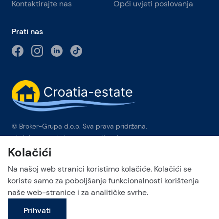
Kontaktirajte nas
Opći uvjeti poslovanja
Prati nas
© Broker-Grupa d.o.o. Sva prava pridržana.
Obala kneza Branimira 1, 21000 Split
-
Phone:
+385 98 384 007
Kolačići
Broker-grupa d.o.o. je ekskluzivni član Forbes Global
Properties u Hrvatskoj. Forbes® je registrirani zaštitni znak koji
Na našoj web stranici koristimo kolačiće. Kolačići se
se koristi pod licencom.
koriste samo za poboljšanje funkcionalnosti korištenja
naše web-stranice i za analitičke svrhe.
This site is protected by reCAPTCHA and the Google
Privacy Policy
Pošalji upit
and
Terms of Service
apply.
Prihvati