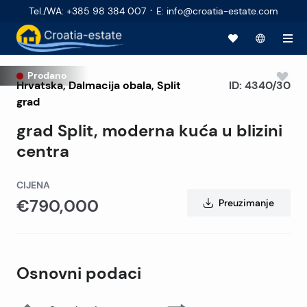
·
Tel./WA
:
+385 98 384 007
E
:
info@croatia-estate.com
Prodano
Hrvatska
,
Dalmacija obala
,
Split
ID:
4340/30
grad
grad Split, moderna kuća u blizini
centra
CIJENA
€790,000
Preuzimanje
Osnovni podaci