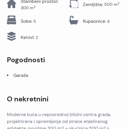
Stambeni prostor
:
2
Zemljište
:
500
m
2
300
m
Sobe
:
Kupaonice
:
5
4
Katovi
:
2
Pogodnosti
Garaža
O nekretnini
Moderna kuća u neposrednoj blizini centra grada,
projektirana i opremljenja od strane etabliranog
arhitekta, površine 300 m2 + okućnica 500 m2 s