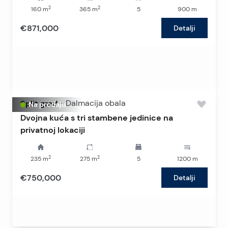
2
2
160
m
365
m
5
900
m
€871,000
Detalji
Split grad
-
Dalmacija obala
Na prodaju
Dvojna kuća s tri stambene jedinice na
privatnoj lokaciji
2
2
235
m
275
m
5
1200
m
€750,000
Detalji