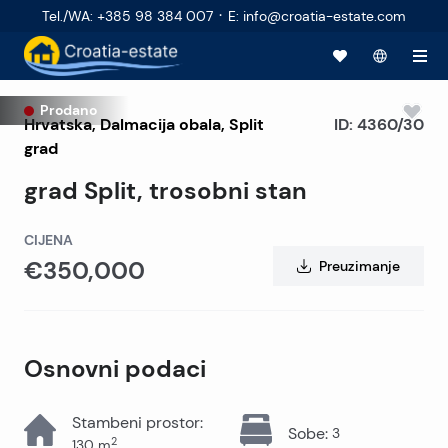
·
Tel./WA
:
+385 98 384 007
E
:
info@croatia-estate.com
Prodano
Hrvatska
,
Dalmacija obala
,
Split
ID:
4360/30
grad
grad Split, trosobni stan
CIJENA
€350,000
Preuzimanje
Osnovni podaci
Stambeni prostor
:
Sobe
:
3
2
130
m