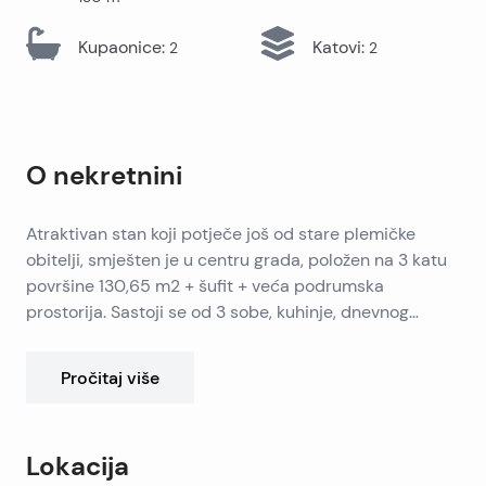
Kupaonice
:
Katovi
:
2
2
O nekretnini
Atraktivan stan koji potječe još od stare plemičke
obitelji, smješten je u centru grada, položen na 3 katu
površine 130,65 m2 + šufit + veća podrumska
prostorija. Sastoji se od 3 sobe, kuhinje, dnevnog
boravka, blagovaone, 2 hodnika, kupatila, sanitarnog
čvora i balkona.
Pročitaj više
Lokacija