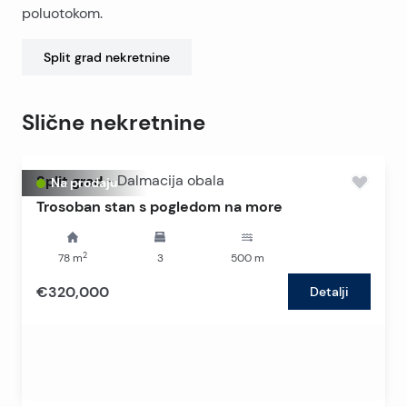
poluotokom.
Split grad
nekretnine
Slične nekretnine
Split grad
-
Dalmacija obala
Na prodaju
Trosoban stan s pogledom na more
2
78
m
3
500
m
€320,000
Detalji