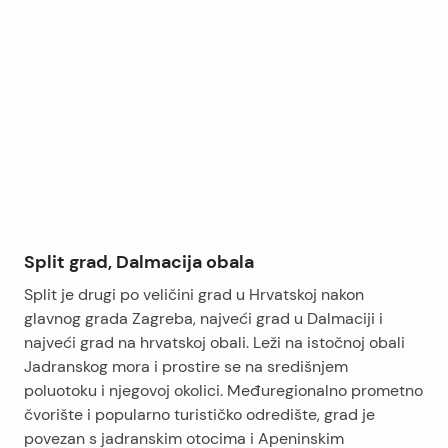
Leaflet
|
©
OpenStreetMap
contributors
+
−
Split grad, Dalmacija obala
Split je drugi po veličini grad u Hrvatskoj nakon
glavnog grada Zagreba, najveći grad u Dalmaciji i
najveći grad na hrvatskoj obali. Leži na istočnoj obali
Jadranskog mora i prostire se na središnjem
poluotoku i njegovoj okolici. Međuregionalno prometno
čvorište i popularno turističko odredište, grad je
povezan s jadranskim otocima i Apeninskim