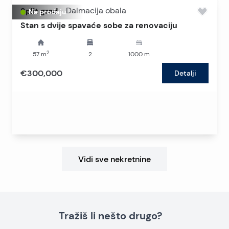
Split grad
-
Dalmacija obala
Na prodaju
Stan s dvije spavaće sobe za renovaciju
2
57
m
2
1000
m
€300,000
Detalji
Vidi sve nekretnine
Tražiš li nešto drugo?