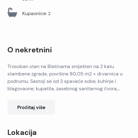
Kupaonice
:
2
O nekretnini
Trosoban stan na Blatinama smješten na 2 katu
stambene zgrade, površine 80,05 m2 + drvarnica u
podrumu. Sastoji se od 3 spavaće sobe, kuhinje i
blagovaone, kupatila, zasebnog sanitarnog čvora,
hodnika i loggie. Stanu je potrebna adaptacija.
Pročitaj više
Lokacija