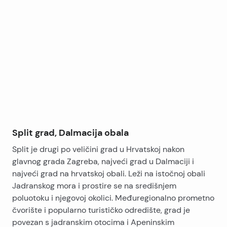
Leaflet
|
©
OpenStreetMap
contributors
+
−
Split grad, Dalmacija obala
Split je drugi po veličini grad u Hrvatskoj nakon
glavnog grada Zagreba, najveći grad u Dalmaciji i
najveći grad na hrvatskoj obali. Leži na istočnoj obali
Jadranskog mora i prostire se na središnjem
poluotoku i njegovoj okolici. Međuregionalno prometno
čvorište i popularno turističko odredište, grad je
povezan s jadranskim otocima i Apeninskim