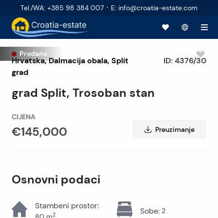
·
Tel./WA
:
+385 98 384 007
E
:
info@croatia-estate.com
Prodano
Hrvatska
,
Dalmacija obala
,
Split
ID:
4376/30
grad
grad Split, Trosoban stan
CIJENA
€145,000
Preuzimanje
Osnovni podaci
Stambeni prostor
:
Sobe
:
2
2
80
m