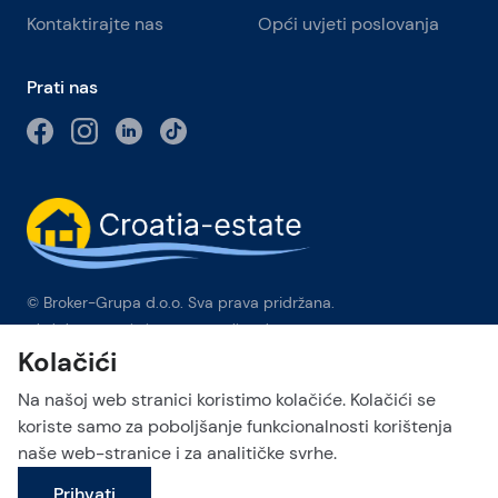
Kontaktirajte nas
Opći uvjeti poslovanja
Prati nas
© Broker-Grupa d.o.o. Sva prava pridržana.
Obala kneza Branimira 1, 21000 Split
-
Phone:
+385 98 384 007
Kolačići
Broker-grupa d.o.o. je ekskluzivni član Forbes Global
Properties u Hrvatskoj. Forbes® je registrirani zaštitni znak koji
Na našoj web stranici koristimo kolačiće. Kolačići se
se koristi pod licencom.
koriste samo za poboljšanje funkcionalnosti korištenja
naše web-stranice i za analitičke svrhe.
This site is protected by reCAPTCHA and the Google
Privacy Policy
Pošalji upit
and
Terms of Service
apply.
Prihvati