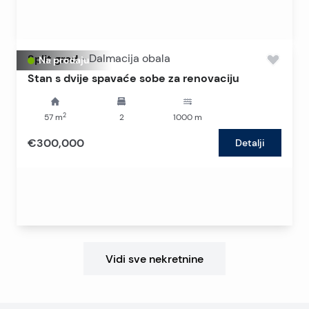
Split grad
-
Dalmacija obala
Na prodaju
Stan s dvije spavaće sobe za renovaciju
2
57
m
2
1000
m
€300,000
Detalji
Vidi sve nekretnine