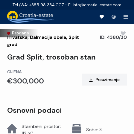
·
Tel./WA
:
+385 98 384 007
E
:
info@croatia-estate.com
Prodano
Hrvatska
,
Dalmacija obala
,
Split
ID:
4380/30
grad
Grad Split, trosoban stan
CIJENA
€300,000
Preuzimanje
Osnovni podaci
Stambeni prostor
:
Sobe
:
3
2
112
m