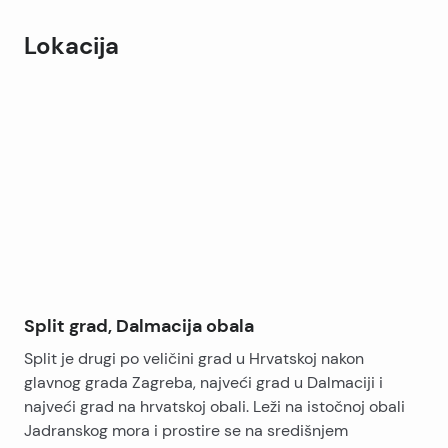
Lokacija
Leaflet
|
©
OpenStreetMap
contributors
+
−
Split grad, Dalmacija obala
Split je drugi po veličini grad u Hrvatskoj nakon
glavnog grada Zagreba, najveći grad u Dalmaciji i
najveći grad na hrvatskoj obali. Leži na istočnoj obali
Jadranskog mora i prostire se na središnjem