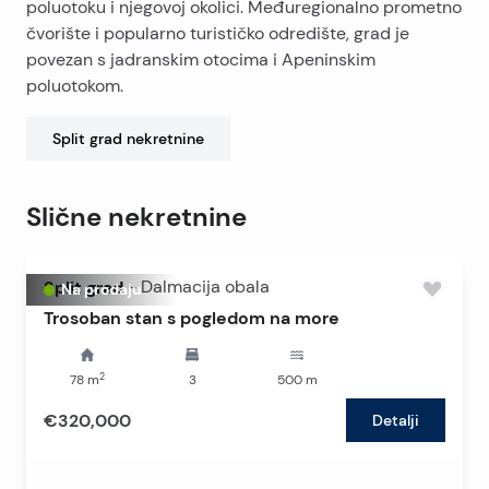
poluotoku i njegovoj okolici. Međuregionalno prometno
čvorište i popularno turističko odredište, grad je
povezan s jadranskim otocima i Apeninskim
poluotokom.
Split grad
nekretnine
Slične nekretnine
Split grad
-
Dalmacija obala
Na prodaju
Trosoban stan s pogledom na more
2
78
m
3
500
m
€320,000
Detalji