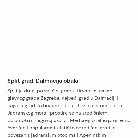
Leaflet
|
©
OpenStreetMap
contributors
+
−
Split grad, Dalmacija obala
Split je drugi po veličini grad u Hrvatskoj nakon
glavnog grada Zagreba, najveći grad u Dalmaciji i
najveći grad na hrvatskoj obali. Leži na istočnoj obali
Jadranskog mora i prostire se na središnjem
poluotoku i njegovoj okolici. Međuregionalno prometno
čvorište i popularno turističko odredište, grad je
povezan s jadranskim otocima i Apeninskim