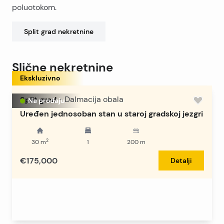
poluotokom.
Split grad
nekretnine
Slične nekretnine
Ekskluzivno
Split grad
-
Dalmacija obala
Na prodaju
Uređen jednosoban stan u staroj gradskoj jezgri
2
30
m
1
200
m
€175,000
Detalji