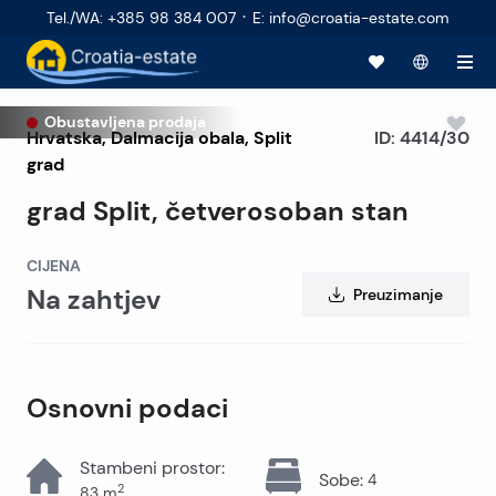
·
Tel./WA
:
+385 98 384 007
E
:
info@croatia-estate.com
Obustavljena prodaja
Hrvatska
,
Dalmacija obala
,
Split
ID:
4414/30
grad
grad Split, četverosoban stan
CIJENA
Na zahtjev
Preuzimanje
Osnovni podaci
Stambeni prostor
:
Sobe
:
4
2
83
m