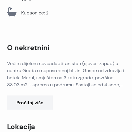
Kupaonice
:
2
O nekretnini
Većim dijelom novoadaptiran stan (sjever-zapad) u
centru Grada u neposrednoj blizini Gospe od zdravlja i
hotela Marul, smješten na 3 katu zgrade, površine
83,03 m2 + sprema u podrumu. Sastoji se od 4 sobe,
kuhinje i blagovaone, 2 hodnika, kupatila i zasebnog
sanitarnog čvora.
Pročitaj više
Lokacija