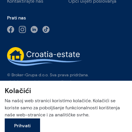
Kontaktirajte nas
Opći uvjeti poslovanja
Prati nas
© Broker-Grupa d.o.o. Sva prava pridržana.
Obala kneza Branimira 1, 21000 Split
-
Phone:
+385 98 384 007
Kolačići
Broker-grupa d.o.o. je ekskluzivni član Forbes Global
Properties u Hrvatskoj. Forbes® je registrirani zaštitni znak koji
Na našoj web stranici koristimo kolačiće. Kolačići se
se koristi pod licencom.
koriste samo za poboljšanje funkcionalnosti korištenja
naše web-stranice i za analitičke svrhe.
This site is protected by reCAPTCHA and the Google
Privacy Policy
Pošalji upit
and
Terms of Service
apply.
Prihvati