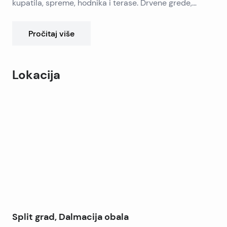
kupatila, spreme, hodnika i terase. Drvene grede,
visina stropa (najviša) 2,25 m.
Pročitaj više
Lokacija
Leaflet
|
©
OpenStreetMap
contributors
+
−
Split grad, Dalmacija obala