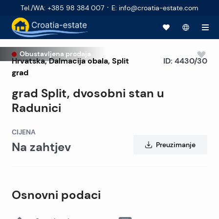
·
Tel./WA
:
+385 98 384 007
E
:
info@croatia-estate.com
Obustavljena prodaja
Hrvatska
,
Dalmacija obala
,
Split
ID:
4430/30
grad
grad Split, dvosobni stan u
Radunici
CIJENA
Na zahtjev
Preuzimanje
Osnovni podaci