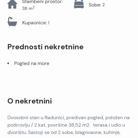
Stambeni prostor
:
Sobe
:
2
2
38
m
Kupaonice
:
1
Prednosti nekretnine
Pogled na more
O nekretnini
Dvosobni stan u Radunici, predivan pogled, položen na
potkrovlju / 2 kat, površine 38,52 m2 terasa i udio u
dvorištu. Sastoji se od 2 sobe, blagovaone, kuhinje,