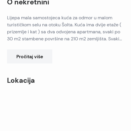
O nekretnini
Lijepa mala samostojeca kuća za odmor u malom
turističkom selu na otoku Šolta. Kuća ima dvije etaže (
prizemlje i kat ) sa dva odvojena apartmana, svaki po
30 m2 stambene površine na 210 m2 zemljišta. Svaki
apartman sastoji se od dvije spavaonice, kuhinje sa
dnevnim boravkom, kupaonice sa WC-om i natkrivene
Pročitaj više
terase od cca 20 m2. Terasa u prizemlju je zatvorena
zidom na jednoj strani pa se može stambeni prostor
proširiti za dio terase. Svaki apartman ima klima
Lokacija
uređaj. Dvorište je jako lijepo uređeno, ima kamin i dva
parkirna mjesta. Uz kuću je i mala ostava od cca 9m2
Leaflet
|
©
OpenStreetMap
contributors
Kuća je udaljena samo 70 m od plaže. Pogled na more
+
sa gornje etaže .
−