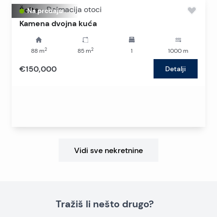
Šolta
-
Dalmacija otoci
Na prodaju
Kamena dvojna kuća
2
2
88
m
85
m
1
1000
m
€150,000
Detalji
Vidi sve nekretnine
Tražiš li nešto drugo?