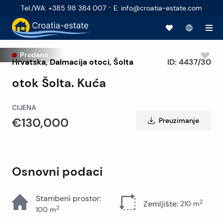
·
Tel./WA
:
+385 98 384 007
E
:
info@croatia-estate.com
Prodano
Hrvatska
,
Dalmacija otoci
,
Šolta
ID:
4437/30
otok Šolta. Kuća
CIJENA
€130,000
Preuzimanje
Osnovni podaci
Stambeni prostor
:
2
Zemljište
:
210
m
2
100
m