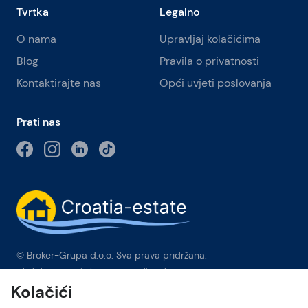
Tvrtka
Legalno
O nama
Upravljaj kolačićima
Blog
Pravila o privatnosti
Kontaktirajte nas
Opći uvjeti poslovanja
Prati nas
© Broker-Grupa d.o.o. Sva prava pridržana.
Obala kneza Branimira 1, 21000 Split
-
Phone:
+385 98 384 007
Kolačići
Broker-grupa d.o.o. je ekskluzivni član Forbes Global