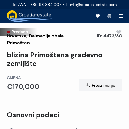
·
Tel./WA
:
+385 98 384 007
E
:
info@croatia-estate.com
Prodano
Hrvatska
,
Dalmacija obala
,
ID:
4473/30
Primošten
blizina Primoštena građevno
zemljište
CIJENA
€170,000
Preuzimanje
Osnovni podaci