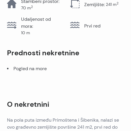
Stambeni prostor
:
2
Zemljište
:
241
m
2
70
m
Udaljenost od
Prvi red
mora
:
10
m
Prednosti nekretnine
Pogled na more
O nekretnini
Na pola puta između Primoštena i Šibenika, nalazi se
ovo građevno zemljište površine 241 m2, prvi red do