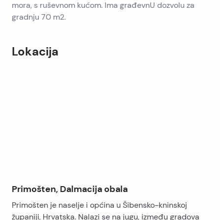
mora, s ruševnom kućom. Ima građevnU dozvolu za
gradnju 70 m2.
Lokacija
Leaflet
|
©
OpenStreetMap
contributors
+
−
Primošten, Dalmacija obala
Primošten je naselje i općina u Šibensko-kninskoj
županiji, Hrvatska. Nalazi se na jugu, između gradova