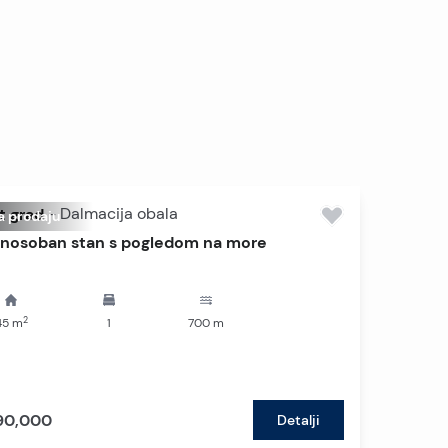
t grad
-
Dalmacija obala
a prodaju
nosoban stan s pogledom na more
2
45
m
1
700
m
90,000
Detalji