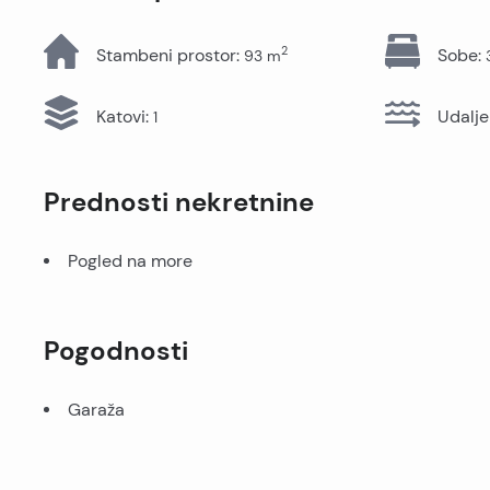
Sve nekretnine
2
Stambeni prostor
:
Sobe
:
93
m
Katovi
:
Udalje
1
Prednosti nekretnine
Pogled na more
Pogodnosti
Garaža