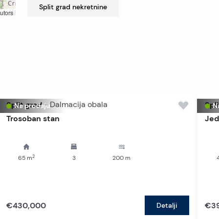
Split grad
nekretnine
utors
Split grad
-
Dalmacija obala
Spli
Na prodaju
N
Trosoban stan
Jed
2
65
m
3
200
m
€430,000
€3
Detalji