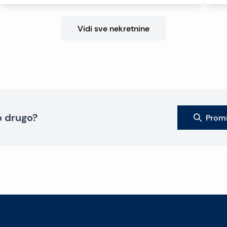
Vidi sve nekretnine
to drugo?
Promi