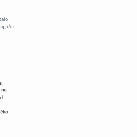
talo
g i/ili
og
d na
 i
ičko