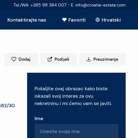
·
Tel./WA
:
+385 98 384 007
E
:
info@croatia-estate.com
Kontaktirajte nas
Favoriti
Hrvatski
Vidi sve
Dodaj
Podijeli
Preuzimanje
elje
Pošaljite ovaj obrazac kako biste
retninu
iskazali svoj interes za ovu
nekretninu i mi ćemo vam se javiti.
482/30
Ime
pitanja