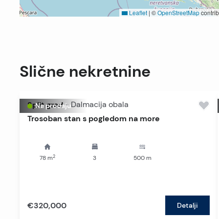
Leaflet
|
©
OpenStreetMap
contrib
Slične nekretnine
Split grad
-
Dalmacija obala
Na prodaju
Trosoban stan s pogledom na more
2
78
m
3
500
m
€320,000
Detalji