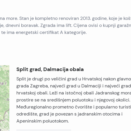
 na more. Stan je kompletno renoviran 2013. godine, koje je koš
 dnevni boravak. Zgrada ima lift. Cijena ovisi o kupnji garažno
e ima energetski certifikat A kategorije.
Split grad, Dalmacija obala
Split je drugi po veličini grad u Hrvatskoj nakon glavn
grada Zagreba, najveći grad u Dalmaciji i najveći gra
hrvatskoj obali. Leži na istočnoj obali Jadranskog mora
prostire se na središnjem poluotoku i njegovoj okolici.
Međuregionalno prometno čvorište i popularno turist
odredište, grad je povezan s jadranskim otocima i
Apeninskim poluotokom.