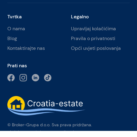
Tvrtka
Legalno
O nama
Upravljaj kolačićima
Blog
Pravila o privatnosti
Kontaktirajte nas
Opći uvjeti poslovanja
Prati nas
© Broker-Grupa d.o.o. Sva prava pridržana.
Obala kneza Branimira 1, 21000 Split
-
Phone:
+385 98 384 007