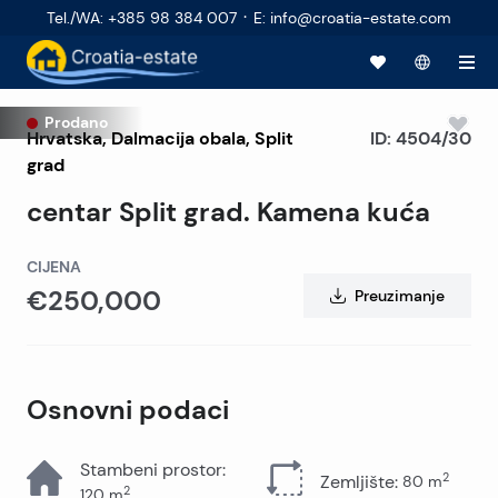
·
Tel./WA
:
+385 98 384 007
E
:
info@croatia-estate.com
Prodano
Hrvatska
,
Dalmacija obala
,
Split
ID:
4504/30
grad
centar Split grad. Kamena kuća
CIJENA
€250,000
Preuzimanje
Osnovni podaci
Stambeni prostor
:
2
Zemljište
:
80
m
2
120
m