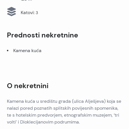
Katovi
:
3
Prednosti nekretnine
Kamena kuća
O nekretnini
Kamena kuća u središtu grada (ulica Alješjeva) koja se
nalazi pored poznatih splitskih povijesnih spomenika,
te s hotelskim predvorjem, etnografskim muzejem, ‘tri
volti’ i Dioklecijanovim podrumima.
– izgrađen na zidovima Dioklecijanovih podruma