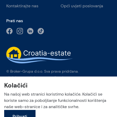
Kontaktirajte nas
Opći uvjeti poslovanja
Prati nas
© Broker-Grupa d.o.o. Sva prava pridržana.
Obala kneza Branimira 1, 21000 Split
-
Phone:
+385 98 384 007
Kolačići
Broker-grupa d.o.o. je ekskluzivni član Forbes Global
Properties u Hrvatskoj. Forbes® je registrirani zaštitni znak koji
Na našoj web stranici koristimo kolačiće. Kolačići se
se koristi pod licencom.
koriste samo za poboljšanje funkcionalnosti korištenja
naše web-stranice i za analitičke svrhe.
This site is protected by reCAPTCHA and the Google
Privacy Policy
Pošalji upit
and
Terms of Service
apply.
Prihvati