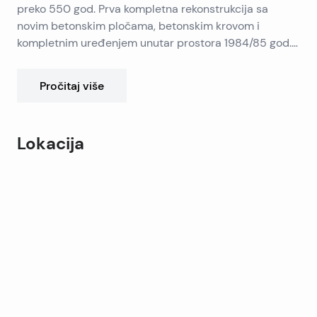
preko 550 god. Prva kompletna rekonstrukcija sa
novim betonskim pločama, betonskim krovom i
kompletnim uređenjem unutar prostora 1984/85 god.
Novo moderniziranje i uređenje unutrašnjeg prostora
je izvršeno 2006 god. Kuća je uređena u modernom
Pročitaj više
stilu, u apartmanima. U prizemlju ima mogućnost
preinake poslovnog prostora. Skale su hrastovina,
otvori novi ariž. Kuća je prozračna od strane sunca ima
Lokacija
krovne prozore i sa potkrovlja pogled na more sa
bočnog prozora.
Leaflet
|
©
OpenStreetMap
contributors
+
−