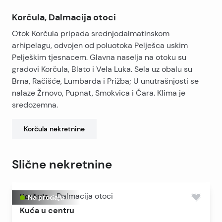
Korčula, Dalmacija otoci
Otok Korčula pripada srednjodalmatinskom
arhipelagu, odvojen od poluotoka Pelješca uskim
Pelješkim tjesnacem. Glavna naselja na otoku su
gradovi Korčula, Blato i Vela Luka. Sela uz obalu su
Brna, Račišće, Lumbarda i Prižba; U unutrašnjosti se
nalaze Žrnovo, Pupnat, Smokvica i Čara. Klima je
sredozemna.
Korčula
nekretnine
Slične nekretnine
Korčula
-
Dalmacija otoci
Na prodaju
Kuća u centru