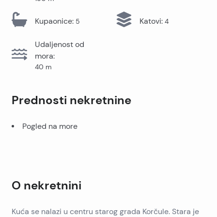
Kupaonice
:
Katovi
:
5
4
Udaljenost od
mora
:
40
m
Prednosti nekretnine
Pogled na more
O nekretnini
Kuća se nalazi u centru starog grada Korčule. Stara je