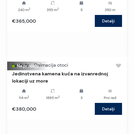
2
2
240
m
355
m
5
350
m
€365,000
Detalji
Korčula
-
Dalmacija otoci
Na prodaju
Jedinstvena kamena kuća na izvanrednoj
lokaciji uz more
2
2
114
m
1895
m
3
Prvi red
€380,000
Detalji