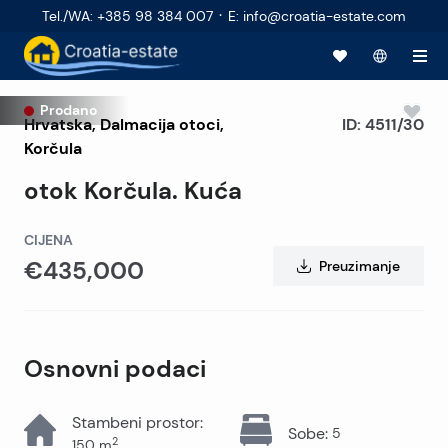
·
Tel./WA
:
+385 98 384 007
E
:
info@croatia-estate.com
Prodano
Hrvatska
,
Dalmacija otoci
,
ID:
4511/30
Korčula
otok Korčula. Kuća
CIJENA
€435,000
Preuzimanje
Osnovni podaci
Stambeni prostor
:
Sobe
:
5
2
150
m