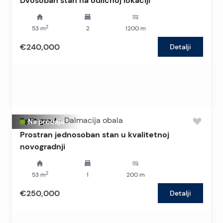
Dvosoban stan na odličnoj lokaciji
2
53
m
2
1200
m
€240,000
Detalji
Split grad
-
Dalmacija obala
Na prodaju
Prostran jednosoban stan u kvalitetnoj
novogradnji
2
53
m
1
200
m
€250,000
Detalji