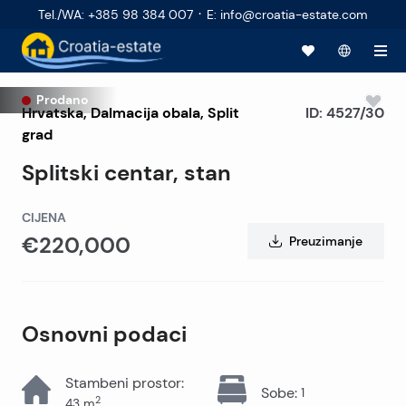
·
Tel./WA
:
+385 98 384 007
E
:
info@croatia-estate.com
Prodano
Hrvatska
,
Dalmacija obala
,
Split
ID:
4527/30
grad
Splitski centar, stan
CIJENA
€220,000
Preuzimanje
Osnovni podaci
Stambeni prostor
:
Sobe
:
1
2
43
m