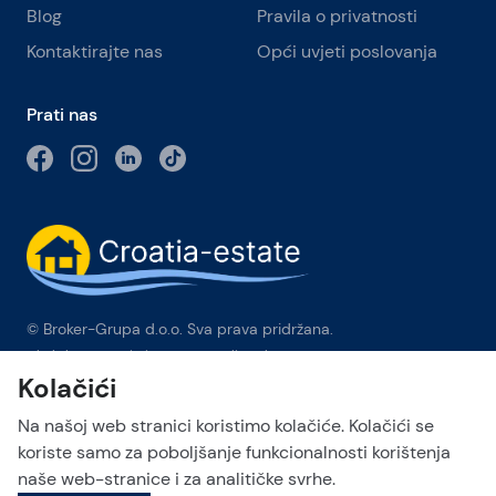
Blog
Pravila o privatnosti
Kontaktirajte nas
Opći uvjeti poslovanja
Prati nas
© Broker-Grupa d.o.o. Sva prava pridržana.
Obala kneza Branimira 1, 21000 Split
-
Phone:
+385 98 384 007
Kolačići
Broker-grupa d.o.o. je ekskluzivni član Forbes Global
Properties u Hrvatskoj. Forbes® je registrirani zaštitni znak koji
Na našoj web stranici koristimo kolačiće. Kolačići se
se koristi pod licencom.
koriste samo za poboljšanje funkcionalnosti korištenja
naše web-stranice i za analitičke svrhe.
This site is protected by reCAPTCHA and the Google
Privacy Policy