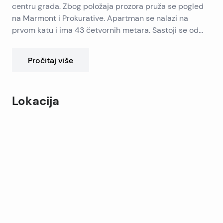
centru grada. Zbog položaja prozora pruža se pogled
na Marmont i Prokurative. Apartman se nalazi na
prvom katu i ima 43 četvornih metara. Sastoji se od
ulaznog prostora, kupaonice i sobe u kojoj se nalazi
kuhinja, dnevni i spavaći prostor. Apartman je idealan
Pročitaj više
za ugodan boravak u središtu svih događanja, kao i za
turizam.
Mogućnost odvajanja spavaćih soba.
Lokacija
Leaflet
|
©
OpenStreetMap
contributors
+
−