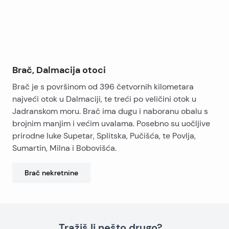
Brač, Dalmacija otoci
Brač je s površinom od 396 četvornih kilometara
najveći otok u Dalmaciji, te treći po veličini otok u
Jadranskom moru. Brač ima dugu i naboranu obalu s
brojnim manjim i većim uvalama. Posebno su uočljive
prirodne luke Supetar, Splitska, Pučišća, te Povlja,
Sumartin, Milna i Bobovišća.
Brač
nekretnine
Tražiš li nešto drugo?