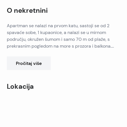
O nekretnini
Apartman se nalazi na prvom katu, sastoji se od 2
spavaće sobe, 1 kupaonice, a nalazi se u mirnom
području, okružen šumom i samo 70 m od plaže, s
prekrasnim pogledom na more s prozora i balkona.
Ukupna stambena površina stana je 59,20 m2. Stan
Orijentiran je prema sjeverozapadu. Ima privatan
ima balkon od 12,70 m2.From dnevnom boravku se
parking. Apartman ima dozvolu za iznajmljivanje.
Pročitaj više
nalaze vrata koja vode na prostrani balkon s
Nekoliko minuta hoda od centra mjesta gdje možete
prekrasnim pogledom na more i mjesto.
pronaći mnogo korisnih objekata, kao što su trgovine,
restorani, kafići, pekare. Zgrada je izgrađena 2004.
Lokacija
godine.
Leaflet
|
©
OpenStreetMap
contributors
+
−