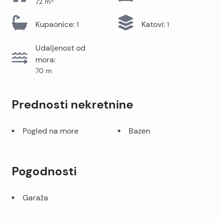
72
m
Kupaonice
:
Katovi
:
1
1
Udaljenost od
mora
:
70
m
Prednosti nekretnine
Pogled na more
Bazen
Pogodnosti
Garaža