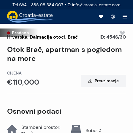
·
Tel./WA
:
+385 98 384 007
E
:
info@croatia-estate.com
Prodano
Hrvatska
,
Dalmacija otoci
,
Brač
ID:
4546/30
Otok Brač, apartman s pogledom
na more
CIJENA
€110,000
Preuzimanje
Osnovni podaci
Stambeni prostor
:
Sobe
:
2
2