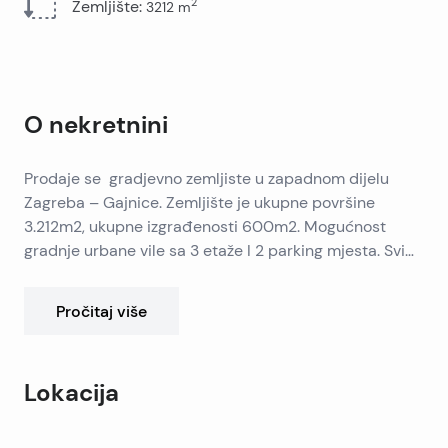
2
Zemljište
:
3212
m
O nekretnini
Prodaje se gradjevno zemljiste u zapadnom dijelu
Zagreba – Gajnice. Zemljište je ukupne površine
3.212m2, ukupne izgrađenosti 600m2. Mogućnost
gradnje urbane vile sa 3 etaže I 2 parking mjesta. Svi
priključci (voda, plin, struja, kanalizacija) na zemljištu.
Blizina javnog prijevoza (autobus, vlak), blizina škole,
Pročitaj više
vrtića, pošte.
Lokacija
Leaflet
|
©
OpenStreetMap
contributors