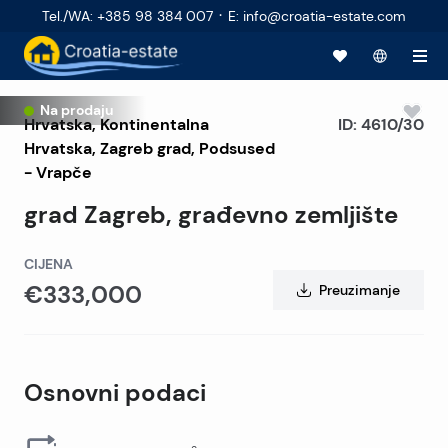
·
Tel./WA
:
+385 98 384 007
E
:
info@croatia-estate.com
Na prodaju
Hrvatska
,
Kontinentalna
ID:
4610/30
Hrvatska
,
Zagreb grad
, Podsused
- Vrapče
grad Zagreb, građevno zemljište
CIJENA
€333,000
Preuzimanje
Osnovni podaci