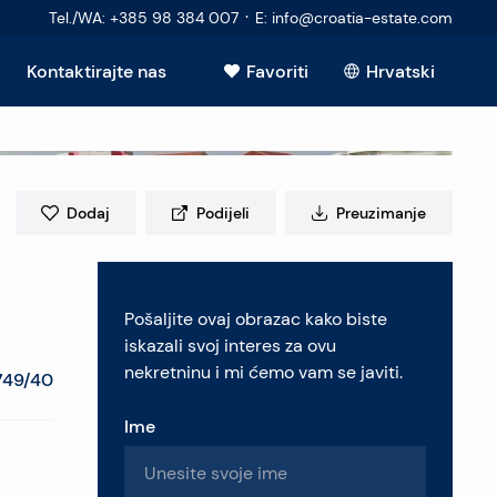
·
Tel./WA
:
+385 98 384 007
E
:
info@croatia-estate.com
Kontaktirajte nas
Favoriti
Hrvatski
Dodaj
Podijeli
Preuzimanje
elje
Pošaljite ovaj obrazac kako biste
retninu
iskazali svoj interes za ovu
nekretninu i mi ćemo vam se javiti.
749/40
Ime
pitanja