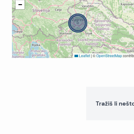
−
Leaflet
|
©
OpenStreetMap
contrib
Tražiš li neš