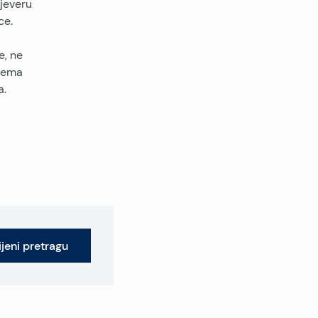
sjeveru
ce.
e, ne
prema
a.
jeni pretragu