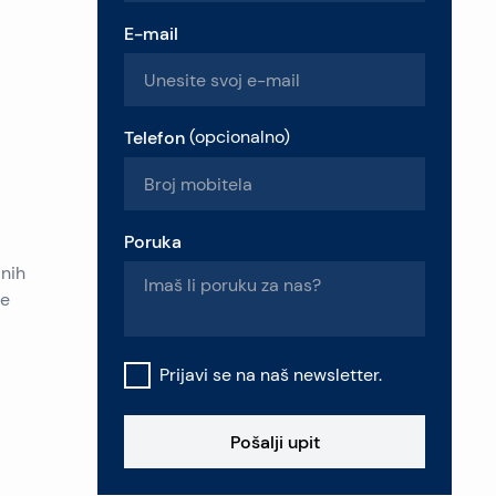
E-mail
Telefon
(
opcionalno
)
Poruka
anih
ne
Prijavi se na naš newsletter.
Pošalji upit