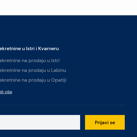
ekretnine u Istri i Kvarneru
ekretnine na prodaju u Istri
ekretnine na prodaju u Labinu
ekretnine na prodaju u Opatiji
di više
Prijavi se