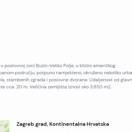
Nekretnine na prodaju na Pagu
Nekretnine na prodaju u Trogiru
Nekretnine na prodaju u Puli
Nekretnine na prodaju na Ugljanu
Nekretnine na prodaju u Primoštenu
Nekretnine na prodaju na Krku
Nekretnine na prodaju na Murteru
Nekretnine na prodaju u Šibeniku
Nekretnine na prodaju u Umagu
Nekretnine na prodaju na Viru
Nekretnine na prodaju u Omišu
 u poslovnoj zoni Buzin-Veliko Polje, u blizini američkog
Nekretnine na prodaju na Pelješcu
urbanom području, potpuno namješteno, okruženo nekoliko urb
otela, stambenih zgrada i poslovne dvorane. Udaljenost od glav
e cca. 20 m. Veličina zemljišta iznosi oko 3.850 m2.
Zagreb grad, Kontinentalna Hrvatska