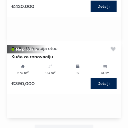
€420,000
Detalji
Brač
-
Dalmacija otoci
Na prodaju
Kuća za renovaciju
2
2
270
m
90
m
6
60
m
€390,000
Detalji