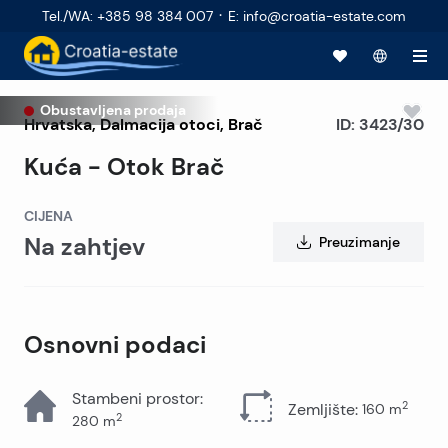
·
Tel./WA
:
+385 98 384 007
E
:
info@croatia-estate.com
Obustavljena prodaja
Hrvatska
,
Dalmacija otoci
,
Brač
ID:
3423/30
Kuća - Otok Brač
CIJENA
Na zahtjev
Preuzimanje
Osnovni podaci
Stambeni prostor
:
2
Zemljište
:
160
m
2
280
m