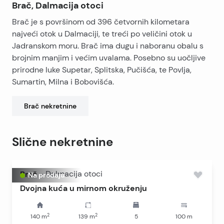
Brač, Dalmacija otoci
Brač je s površinom od 396 četvornih kilometara
najveći otok u Dalmaciji, te treći po veličini otok u
Jadranskom moru. Brač ima dugu i naboranu obalu s
brojnim manjim i većim uvalama. Posebno su uočljive
prirodne luke Supetar, Splitska, Pučišća, te Povlja,
Sumartin, Milna i Bobovišća.
Brač
nekretnine
Slične nekretnine
Brač
-
Dalmacija otoci
Na prodaju
Dvojna kuća u mirnom okruženju
2
2
140
m
139
m
5
100
m