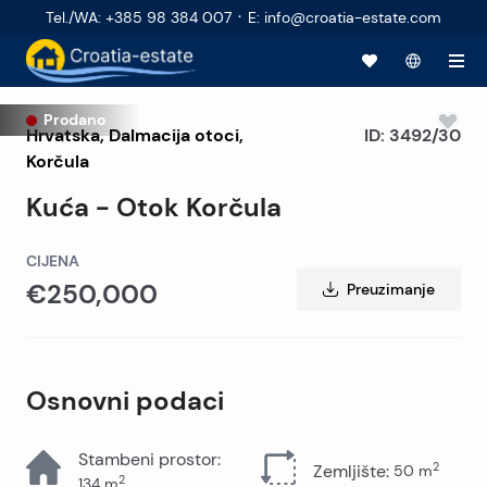
·
Tel./WA
:
+385 98 384 007
E
:
info@croatia-estate.com
Prodano
Hrvatska
,
Dalmacija otoci
,
ID:
3492/30
Korčula
Kuća - Otok Korčula
CIJENA
€250,000
Preuzimanje
Osnovni podaci
Stambeni prostor
:
2
Zemljište
:
50
m
2
134
m