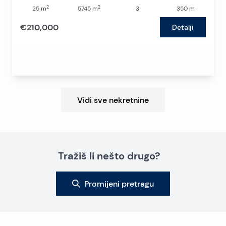
2
2
25
m
5745
m
3
350
m
€210,000
Detalji
Vidi sve nekretnine
Tražiš li nešto drugo?
Promijeni pretragu