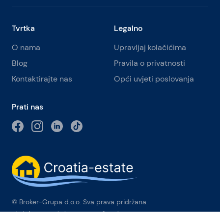
Tvrtka
Legalno
O nama
Upravljaj kolačićima
Blog
Pravila o privatnosti
Kontaktirajte nas
Opći uvjeti poslovanja
Prati nas
© Broker-Grupa d.o.o. Sva prava pridržana.
Obala kneza Branimira 1, 21000 Split
-
Phone:
+385 98 384 007