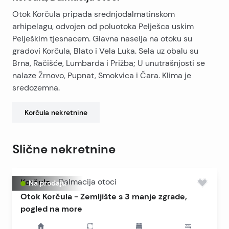
Otok Korčula pripada srednjodalmatinskom
arhipelagu, odvojen od poluotoka Pelješca uskim
Pelješkim tjesnacem. Glavna naselja na otoku su
gradovi Korčula, Blato i Vela Luka. Sela uz obalu su
Brna, Račišće, Lumbarda i Prižba; U unutrašnjosti se
nalaze Žrnovo, Pupnat, Smokvica i Čara. Klima je
sredozemna.
Korčula
nekretnine
Slične nekretnine
Korčula
-
Dalmacija otoci
Na prodaju
Otok Korčula - Zemljište s 3 manje zgrade,
pogled na more