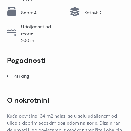
Sobe
:
Katovi
:
4
2
Udaljenost od
mora
:
200
m
Pogodnosti
Parking
O nekretnini
Kuća površine 134 m2 nalazi se u selu udaljenom od
ulice s dobrim seoskim pogledom na gorje. Dizajniran
da uhvati lijep povjetarac iz otočkog središta i obalnih