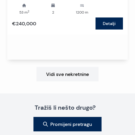
2
53
m
2
1200
m
€240,000
Detalji
Vidi sve nekretnine
Tražiš li nešto drugo?
Promijeni pretragu