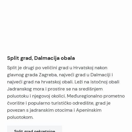
−
Predviđeni završetak radova je ljeto 2027. godine, što
budućim vlasnicima pruža dovoljno vremena za
planiranje kupnje i investicije.
Stan predstavlja odličan spoj moderne gradnje,
praktičnog rasporeda i atraktivne lokacije te je
pogodan kako za cjelogodišnje stanovanje, tako i za
Split grad, Dalmacija obala
turističko iznajmljivanje.
Split je drugi po veličini grad u Hrvatskoj nakon
glavnog grada Zagreba, najveći grad u Dalmaciji i
najveći grad na hrvatskoj obali. Leži na istočnoj obali
Jadranskog mora i prostire se na središnjem
poluotoku i njegovoj okolici. Međuregionalno prometno
čvorište i popularno turističko odredište, grad je
povezan s jadranskim otocima i Apeninskim
poluotokom.
Split grad
nekretnine