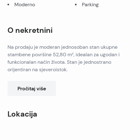
Moderno
Parking
O nekretnini
Na prodaju je moderan jednosoban stan ukupne
stambene površine 52,80 m², idealan za ugodan i
funkcionalan način života. Stan je jednostrano
orijentiran na sjeveroistok.
Sastoji se od ulaznog hodnika, kupaonice, jedne
Pročitaj više
spavaće sobe te otvorenog prostora koji povezuje
kuhinju, blagovaonicu i dnevni boravak. Dodatnu
vrijednost ovoj nekretnini daje veliki balkon površine
Lokacija
12,95 m², savršen za uživanje na svježem zraku tijekom
cijele godine.
Uz stan je moguće kupiti garažno mjesto po cijeni od
Leaflet
|
©
OpenStreetMap
contributors
2.300 €/m², kao i vanjsko parkirno mjesto po cijeni od
+
1.250 €/m².