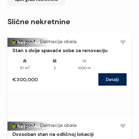
Slične nekretnine
Split grad
-
Dalmacija obala
Na prodaju
Stan s dvije spavaće sobe za renovaciju
2
57
m
2
1000
m
€300,000
Detalji
Split grad
-
Dalmacija obala
Na prodaju
Dvosoban stan na odličnoj lokaciji