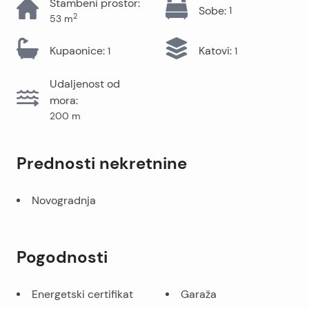
Stambeni prostor
:
Sobe
:
1
2
53
m
Kupaonice
:
Katovi
:
1
1
Udaljenost od
mora
:
200
m
Prednosti nekretnine
Novogradnja
Pogodnosti
Energetski certifikat
Garaža