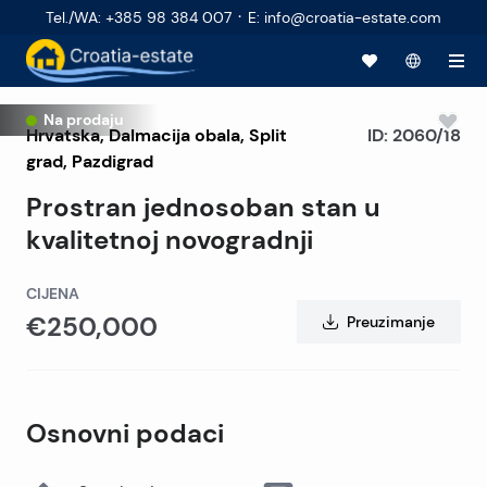
·
Tel./WA
:
+385 98 384 007
E
:
info@croatia-estate.com
Na prodaju
Hrvatska
,
Dalmacija obala
,
Split
ID:
2060/18
grad
, Pazdigrad
Prostran jednosoban stan u
kvalitetnoj novogradnji
CIJENA
€250,000
Preuzimanje
Osnovni podaci