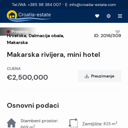
·
Tel./WA
:
+385 98 384 007
E
:
info@croatia-estate.com
Prodano
Hrvatska
,
Dalmacija obala
,
ID:
2016/309
Makarska
Makarska rivijera, mini hotel
CIJENA
€2,500,000
Preuzimanje
Osnovni podaci
Stambeni prostor
:
2
Zemljište
:
823
m
2
669
m