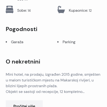
Sobe
:
Kupaonice
:
14
12
Pogodnosti
Garaža
Parking
O nekretnini
Mini hotel, na prodaju, izgrađen 2015 godine, smješten
u malom turističkom mjestu na Makarskoj rivijeri, u
blizini lijepih prostranih plaža.
Objekt se sastoji od recepcije, 12 kompletno
namještenih i opremljenih jednosobnih apartmana, 2
dodatne sobe koje se lako mogu povezati sa
Pročitaj više