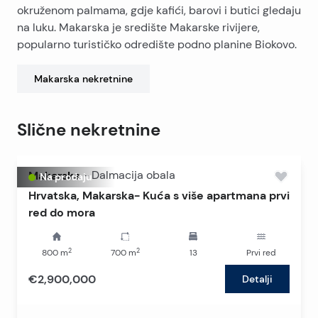
okruženom palmama, gdje kafići, barovi i butici gledaju
Svakako ponuda koju vijedi razmotriti. Tražena cijena je
na luku. Makarska je središte Makarske rivijere,
s uračunatim PDV-om.
popularno turističko odredište podno planine Biokovo.
Makarska
nekretnine
Slične nekretnine
Makarska
-
Dalmacija obala
Na prodaju
Hrvatska, Makarska- Kuća s više apartmana prvi
red do mora
2
2
800
m
700
m
13
Prvi red
€2,900,000
Detalji