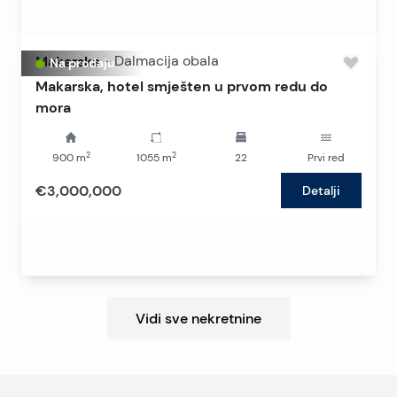
Makarska
-
Dalmacija obala
Na prodaju
Makarska, hotel smješten u prvom redu do
mora
2
2
900
m
1055
m
22
Prvi red
€3,000,000
Detalji
Vidi sve nekretnine